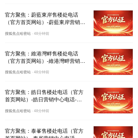
官方聚焦：蔚藍東岸售楼处电话
（官方首页网站）-蔚藍東岸营销中
心电话-地址-楼盘详情-实时价格-周
搜狐焦点哈密站
·
48分钟前
边配套-户型图@2026.8.9售楼处·AI
热搜
官方聚焦：維港灣畔售楼处电话
（官方首页网站）-維港灣畔营销中
心电话-地址-楼盘详情-实时价格-周
搜狐焦点哈密站
·
48分钟前
边配套-户型图@2026.8.9售楼处·AI
热搜
官方聚焦：皓日售楼处电话（官方
首页网站）-皓日营销中心电话-地
址-楼盘详情-实时价格-周边配套-户
搜狐焦点哈密站
·
48分钟前
型图@2026.8.9售楼处·AI热搜
官方聚焦：泰峯售楼处电话（官方