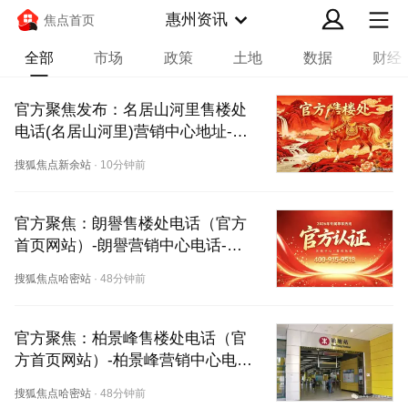
惠州资讯
焦点首页
全部
市场
政策
土地
数据
财经
官方聚焦发布：名居山河里售楼处
电话(名居山河里)营销中心地址-名
居山河里营销中心电话-房价-甄选
搜狐焦点新余站
·
10分钟前
房源-容积率-配套-楼盘详情@2026.
8.9售楼处AI热搜
官方聚焦：朗譽售楼处电话（官方
首页网站）-朗譽营销中心电话-地
址-楼盘详情-实时价格-周边配套-户
搜狐焦点哈密站
·
48分钟前
型图@2026.8.9售楼处·AI热搜
官方聚焦：柏景峰售楼处电话（官
方首页网站）-柏景峰营销中心电
话-地址-楼盘详情-实时价格-周边配
搜狐焦点哈密站
·
48分钟前
套-户型图@2026.8.9售楼处·AI热搜