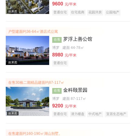
9600
元/平米
普通住宅
住宅底商
花园洋房
公园地产
效果图
低总价
名企盘
户型建面约36-64㎡酒店式公寓
罗浮上善公馆
在售
博罗
建面 44-78㎡
8980
元/平米
普通住宅
效果图
在售30栋二期精品建面约87-117㎡
金科颐景园
在售
博罗
建面 87-117㎡
9200
元/平米
普通住宅
潜力楼盘
中式地产
宜居生态地产
养老地产
低总价
五证齐全
效果图
在售建面约160-190㎡湖山别墅。