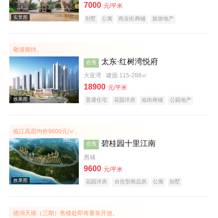
7000
元/平米
别墅
公寓
商业街商铺
旅游地产
宜居生态地产
养老地产
山景地产
湖景地产
小户型
低总价
名企盘
效果图
敬请期待。
太东·红树湾悦府
在售
大亚湾
建面 115-288㎡
18900
元/平米
普通住宅
花园洋房
临街商铺
公园地产
宜居生态地产
山景地产
河景地产
教育地产
大平层
五证齐全
临江高层均价9600元/㎡。
效果图
碧桂园十里江南
在售
惠城
9600
元/平米
花园洋房
自住型商品房
公寓
别墅
住宅底商
潜力楼盘
宜居生态地产
江景地产
庭院式住宅
名企盘
德润天禧（三期）售楼处即将重装开放。