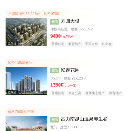
宜居生态地产
教育地产
户型建面约82-116㎡，均价9700
方圆天俊
在售
仲恺高新区
建面 82-115㎡
9400
效果图
元/平米
普通住宅
教育地产
五证齐全
名企盘
均价13500元/㎡
泓泰花园
在售
大亚湾
建面 91-123㎡
13500
元/平米
普通住宅
商务公寓
宜居生态地产
教育地产
效果图
价格7000元/平米
富力南昆山温泉养生谷
在售
龙门
建面 51-116㎡