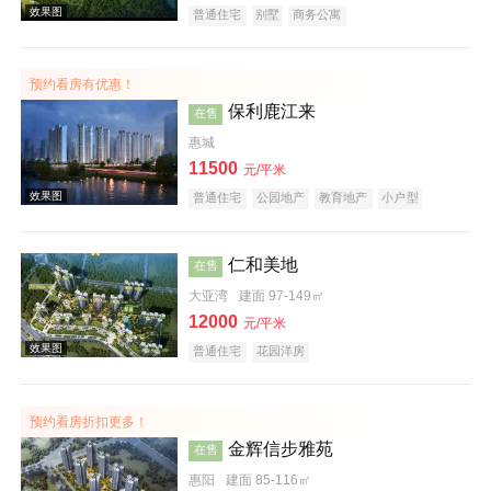
普通住宅
别墅
商务公寓
预约看房有优惠！
效果图
保利鹿江来
在售
惠城
11500
元/平米
普通住宅
公园地产
教育地产
小户型
仁和美地
在售
大亚湾
建面 97-149㎡
效果图
12000
元/平米
普通住宅
花园洋房
预约看房折扣更多！
金辉信步雅苑
在售
惠阳
建面 85-116㎡