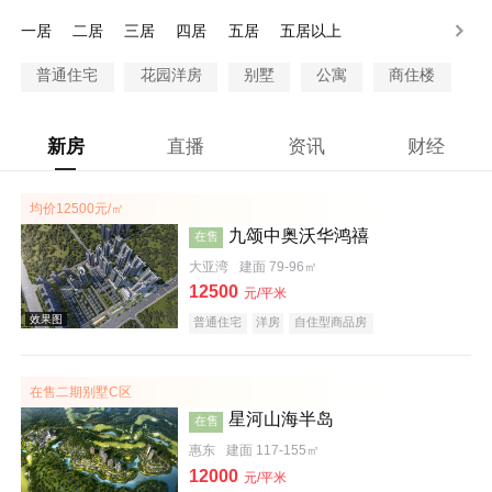
200-250万
250-300万
300万以上
一居
二居
三居
四居
五居
五居以上
普通住宅
花园洋房
别墅
公寓
商住楼
新房
直播
资讯
财经
均价12500元/㎡
九颂中奥沃华鸿禧
在售
大亚湾
建面 79-96㎡
12500
元/平米
普通住宅
洋房
自住型商品房
在售二期别墅C区
星河山海半岛
在售
惠东
建面 117-155㎡
12000
元/平米