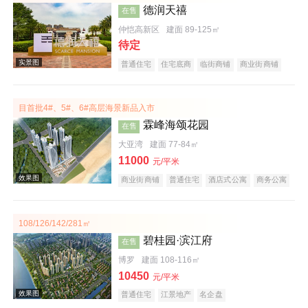
德润天禧
在售
效果图
仲恺高新区
建面 89-125㎡
待定
普通住宅
住宅底商
临街商铺
商业街商铺
购物中心商铺
公园地产
宜居生态地产
教育地产
小户型
五证齐全
目首批4#、5#、6#高层海景新品入市
霖峰海颂花园
在售
大亚湾
建面 77-84㎡
11000
元/平米
实景图
商业街商铺
普通住宅
酒店式公寓
商务公寓
公园地产
旅游地产
宜居生态地产
海景地产
低总价
文旅地产
108/126/142/281㎡
碧桂园·滨江府
在售
博罗
建面 108-116㎡
10450
元/平米
普通住宅
江景地产
名企盘
效果图