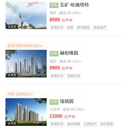
五矿·哈施塔特
在售
博罗
建面 85-189㎡
8500
元/平米
普通住宅
别墅
潜力楼盘
旅游地产
教育地产
名企盘
文旅地产
折后均价10900元起/㎡
效果图
融创臻园
在售
惠阳
建面 86-115㎡
8900
元/平米
普通住宅
花园洋房
均价 11000元/㎡
瑞禧园
在售
效果图
大亚湾
建面 86-130㎡
11000
元/平米
普通住宅
临街商铺
公园地产
潜力楼盘