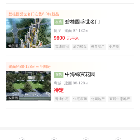
碧桂园盛世名门在售8-9栋新品
碧桂园盛世名门
在售
博罗
建面 97-132㎡
9800
元/平米
普通住宅
潜力楼盘
教育地产
小户型
名企盘
效果图
建面约88-128㎡三至四房
中海锦宸花园
在售
惠城
建面 88-128㎡
待定
普通住宅
住宅底商
公园地产
宜居生态地产
低总价
名企盘
五证齐全
实景图