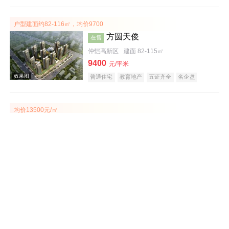
宜居生态地产
教育地产
户型建面约82-116㎡，均价9700
方圆天俊
在售
仲恺高新区
建面 82-115㎡
9400
效果图
元/平米
普通住宅
教育地产
五证齐全
名企盘
均价13500元/㎡
泓泰花园
在售
大亚湾
建面 91-123㎡
13500
元/平米
普通住宅
商务公寓
宜居生态地产
教育地产
效果图
价格7000元/平米
富力南昆山温泉养生谷
在售
龙门
建面 51-116㎡