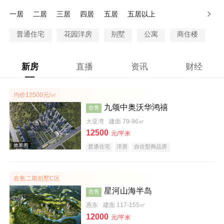
200-250万
250-300万
300万以上
一居
二居
三居
四居
五居
五居以上
普通住宅
花园洋房
别墅
公寓
商住楼
新房
直播
资讯
财经
均价12500元/㎡
九颂中奥沃华鸿禧
在售
大亚湾
建面 79-96㎡
12500
元/平米
普通住宅
洋房
自住型商品房
在售二期别墅C区
星河山海半岛
在售
惠东
建面 117-155㎡
12000
元/平米