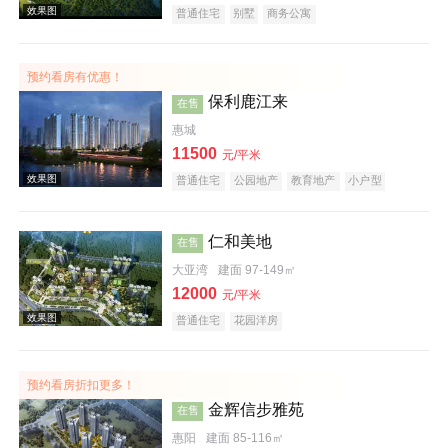
普通住宅
别墅
商务公寓
预约看房有优惠！
效果图
保利鹿江来
在售
惠城
11500
元/平米
普通住宅
公园地产
教育地产
小户型
仁和美地
在售
大亚湾
建面 97-149㎡
效果图
12000
元/平米
普通住宅
花园洋房
预约看房折扣更多！
金辉信步雅苑
在售
惠阳
建面 85-116㎡