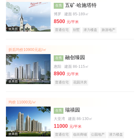
五矿·哈施塔特
在售
博罗
建面 85-189㎡
8500
元/平米
普通住宅
别墅
潜力楼盘
旅游地产
教育地产
名企盘
文旅地产
折后均价10900元起/㎡
效果图
融创臻园
在售
惠阳
建面 86-115㎡
8900
元/平米
普通住宅
花园洋房
均价 11000元/㎡
瑞禧园
在售
效果图
大亚湾
建面 86-130㎡
11000
元/平米
普通住宅
临街商铺
公园地产
潜力楼盘