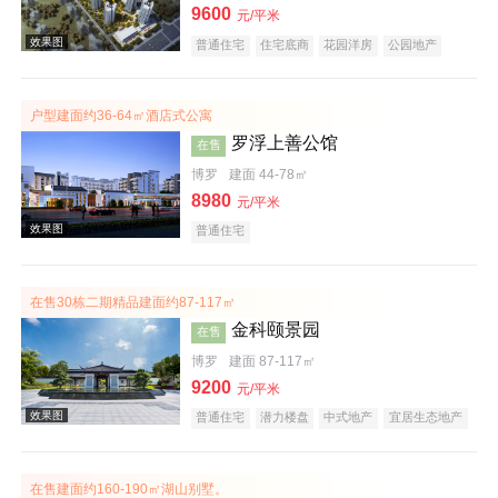
9600
元/平米
普通住宅
住宅底商
花园洋房
公园地产
效果图
低总价
名企盘
户型建面约36-64㎡酒店式公寓
罗浮上善公馆
在售
博罗
建面 44-78㎡
8980
元/平米
普通住宅
效果图
在售30栋二期精品建面约87-117㎡
金科颐景园
在售
博罗
建面 87-117㎡
9200
元/平米
普通住宅
潜力楼盘
中式地产
宜居生态地产
养老地产
低总价
五证齐全
效果图
在售建面约160-190㎡湖山别墅。