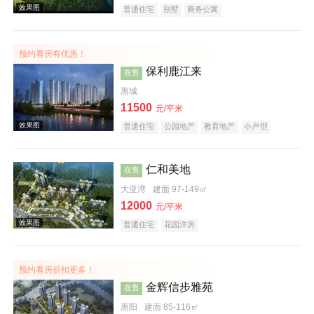
普通住宅
别墅
商务公寓
预约看房有优惠！
效果图
保利鹿江来
在售
惠城
11500
元/平米
普通住宅
公园地产
教育地产
小户型
仁和美地
在售
大亚湾
建面 97-149㎡
效果图
12000
元/平米
普通住宅
花园洋房
预约看房折扣更多！
金辉信步雅苑
在售
惠阳
建面 85-116㎡