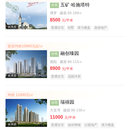
五矿·哈施塔特
在售
博罗
建面 85-189㎡
8500
元/平米
普通住宅
别墅
潜力楼盘
旅游地产
教育地产
名企盘
文旅地产
折后均价10900元起/㎡
效果图
融创臻园
在售
惠阳
建面 86-115㎡
8900
元/平米
普通住宅
花园洋房
均价 11000元/㎡
瑞禧园
在售
效果图
大亚湾
建面 86-130㎡
11000
元/平米
普通住宅
临街商铺
公园地产
潜力楼盘