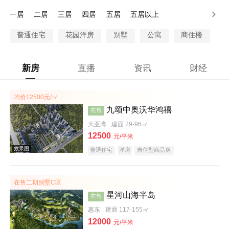
200-250万
250-300万
300万以上
一居
二居
三居
四居
五居
五居以上
普通住宅
花园洋房
别墅
公寓
商住楼
新房
直播
资讯
财经
均价12500元/㎡
九颂中奥沃华鸿禧
在售
大亚湾
建面 79-96㎡
12500
元/平米
普通住宅
洋房
自住型商品房
在售二期别墅C区
星河山海半岛
在售
惠东
建面 117-155㎡
12000
元/平米