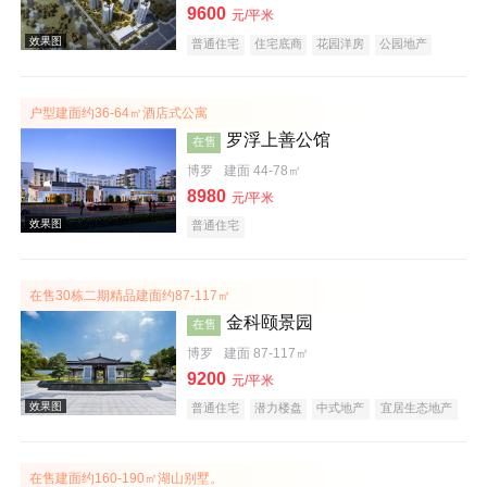
9600
元/平米
普通住宅
住宅底商
花园洋房
公园地产
效果图
低总价
名企盘
户型建面约36-64㎡酒店式公寓
罗浮上善公馆
在售
博罗
建面 44-78㎡
8980
元/平米
普通住宅
效果图
在售30栋二期精品建面约87-117㎡
金科颐景园
在售
博罗
建面 87-117㎡
9200
元/平米
普通住宅
潜力楼盘
中式地产
宜居生态地产
养老地产
低总价
五证齐全
效果图
在售建面约160-190㎡湖山别墅。