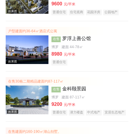
9600
元/平米
普通住宅
住宅底商
花园洋房
公园地产
效果图
低总价
名企盘
户型建面约36-64㎡酒店式公寓
罗浮上善公馆
在售
博罗
建面 44-78㎡
8980
元/平米
普通住宅
效果图
在售30栋二期精品建面约87-117㎡
金科颐景园
在售
博罗
建面 87-117㎡
9200
元/平米
普通住宅
潜力楼盘
中式地产
宜居生态地产
养老地产
低总价
五证齐全
效果图
在售建面约160-190㎡湖山别墅。