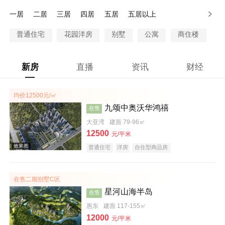
200-250万
250-300万
300万以上
一居
二居
三居
四居
五居
五居以上
普通住宅
花园洋房
别墅
公寓
商住楼
新房
直播
资讯
财经
均价12500元/㎡
九颂中奥沃华鸿禧
在售
大亚湾
建面 79-96㎡
12500
元/平米
普通住宅
洋房
自住型商品房
在售二期别墅C区
星河山海半岛
在售
惠东
建面 117-155㎡
12000
元/平米