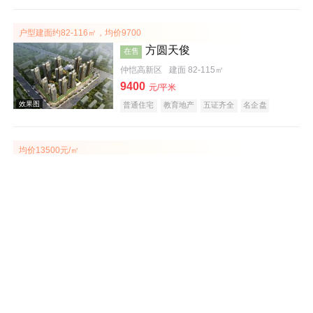
宜居生态地产
教育地产
户型建面约82-116㎡，均价9700
方圆天俊
在售
仲恺高新区
建面 82-115㎡
9400
效果图
元/平米
普通住宅
教育地产
五证齐全
名企盘
均价13500元/㎡
泓泰花园
在售
大亚湾
建面 91-123㎡
13500
元/平米
普通住宅
商务公寓
宜居生态地产
教育地产
效果图
价格7000元/平米
富力南昆山温泉养生谷
在售
龙门
建面 51-116㎡