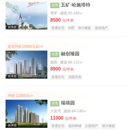
五矿·哈施塔特
在售
博罗
建面 85-189㎡
8500
元/平米
普通住宅
别墅
潜力楼盘
旅游地产
教育地产
名企盘
文旅地产
折后均价10900元起/㎡
效果图
融创臻园
在售
惠阳
建面 86-115㎡
8900
元/平米
普通住宅
花园洋房
均价 11000元/㎡
瑞禧园
在售
效果图
大亚湾
建面 86-130㎡
11000
元/平米
普通住宅
临街商铺
公园地产
潜力楼盘