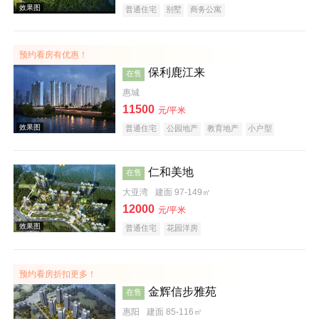
普通住宅
别墅
商务公寓
预约看房有优惠！
效果图
保利鹿江来
在售
惠城
11500
元/平米
普通住宅
公园地产
教育地产
小户型
仁和美地
在售
大亚湾
建面 97-149㎡
效果图
12000
元/平米
普通住宅
花园洋房
预约看房折扣更多！
金辉信步雅苑
在售
惠阳
建面 85-116㎡