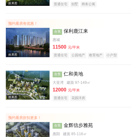
普通住宅
别墅
商务公寓
预约看房有优惠！
效果图
保利鹿江来
在售
惠城
11500
元/平米
普通住宅
公园地产
教育地产
小户型
仁和美地
在售
大亚湾
建面 97-149㎡
效果图
12000
元/平米
普通住宅
花园洋房
预约看房折扣更多！
金辉信步雅苑
在售
惠阳
建面 85-116㎡