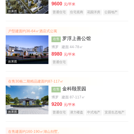
9600
元/平米
普通住宅
住宅底商
花园洋房
公园地产
效果图
低总价
名企盘
户型建面约36-64㎡酒店式公寓
罗浮上善公馆
在售
博罗
建面 44-78㎡
8980
元/平米
普通住宅
效果图
在售30栋二期精品建面约87-117㎡
金科颐景园
在售
博罗
建面 87-117㎡
9200
元/平米
普通住宅
潜力楼盘
中式地产
宜居生态地产
养老地产
低总价
五证齐全
效果图
在售建面约160-190㎡湖山别墅。