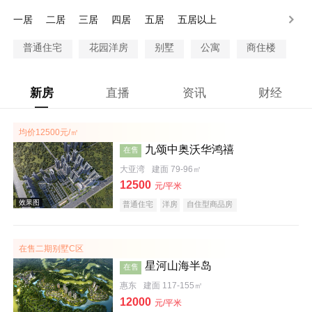
200-250万
250-300万
300万以上
一居
二居
三居
四居
五居
五居以上
普通住宅
花园洋房
别墅
公寓
商住楼
新房
直播
资讯
财经
均价12500元/㎡
九颂中奥沃华鸿禧
在售
大亚湾
建面 79-96㎡
12500
元/平米
普通住宅
洋房
自住型商品房
在售二期别墅C区
星河山海半岛
在售
惠东
建面 117-155㎡
12000
元/平米