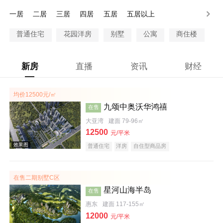
200-250万
250-300万
300万以上
一居
二居
三居
四居
五居
五居以上
普通住宅
花园洋房
别墅
公寓
商住楼
新房
直播
资讯
财经
均价12500元/㎡
九颂中奥沃华鸿禧
在售
大亚湾
建面 79-96㎡
12500
元/平米
普通住宅
洋房
自住型商品房
在售二期别墅C区
星河山海半岛
在售
惠东
建面 117-155㎡
12000
元/平米