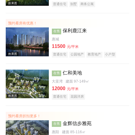
普通住宅
别墅
商务公寓
预约看房有优惠！
效果图
保利鹿江来
在售
惠城
11500
元/平米
普通住宅
公园地产
教育地产
小户型
仁和美地
在售
大亚湾
建面 97-149㎡
效果图
12000
元/平米
普通住宅
花园洋房
预约看房折扣更多！
金辉信步雅苑
在售
惠阳
建面 85-116㎡