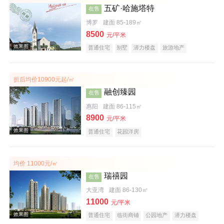
五矿·哈施塔特
在售
博罗
建面 85-189㎡
8500
元/平米
普通住宅
别墅
潜力楼盘
旅游地产
教育地产
名企盘
文旅地产
折后均价10900元起/㎡
效果图
融创臻园
在售
惠阳
建面 86-115㎡
8900
元/平米
普通住宅
花园洋房
均价 11000元/㎡
瑞禧园
在售
效果图
大亚湾
建面 86-130㎡
11000
元/平米
普通住宅
临街商铺
公园地产
潜力楼盘