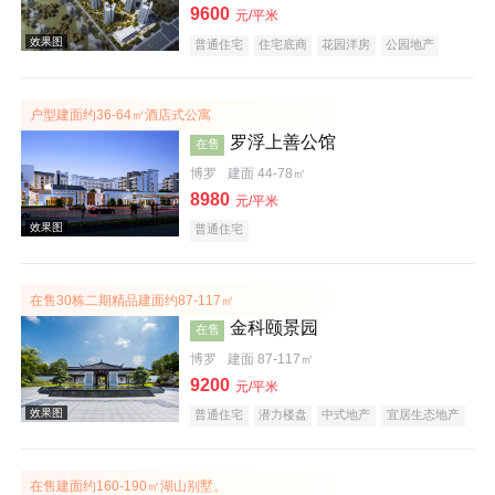
9600
元/平米
普通住宅
住宅底商
花园洋房
公园地产
效果图
低总价
名企盘
户型建面约36-64㎡酒店式公寓
罗浮上善公馆
在售
博罗
建面 44-78㎡
8980
元/平米
普通住宅
效果图
在售30栋二期精品建面约87-117㎡
金科颐景园
在售
博罗
建面 87-117㎡
9200
元/平米
普通住宅
潜力楼盘
中式地产
宜居生态地产
养老地产
低总价
五证齐全
效果图
在售建面约160-190㎡湖山别墅。