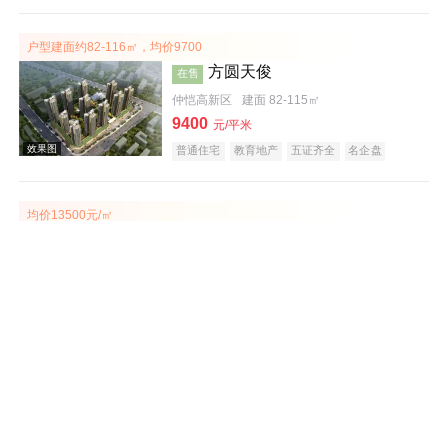
宜居生态地产
教育地产
户型建面约82-116㎡，均价9700
方圆天俊
在售
仲恺高新区
建面 82-115㎡
9400
效果图
元/平米
普通住宅
教育地产
五证齐全
名企盘
均价13500元/㎡
泓泰花园
在售
大亚湾
建面 91-123㎡
13500
元/平米
普通住宅
商务公寓
宜居生态地产
教育地产
效果图
价格7000元/平米
富力南昆山温泉养生谷
在售
龙门
建面 51-116㎡