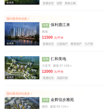
普通住宅
别墅
商务公寓
预约看房有优惠！
效果图
保利鹿江来
在售
惠城
11500
元/平米
普通住宅
公园地产
教育地产
小户型
仁和美地
在售
大亚湾
建面 97-149㎡
效果图
12000
元/平米
普通住宅
花园洋房
预约看房折扣更多！
金辉信步雅苑
在售
惠阳
建面 85-116㎡