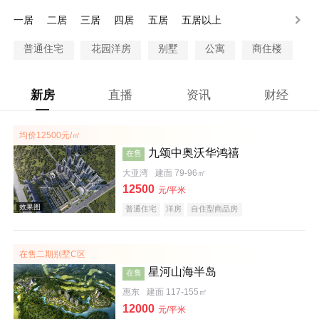
200-250万
250-300万
300万以上
一居
二居
三居
四居
五居
五居以上
普通住宅
花园洋房
别墅
公寓
商住楼
新房
直播
资讯
财经
均价12500元/㎡
九颂中奥沃华鸿禧
在售
大亚湾
建面 79-96㎡
12500
元/平米
普通住宅
洋房
自住型商品房
在售二期别墅C区
星河山海半岛
在售
惠东
建面 117-155㎡
12000
元/平米