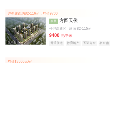
宜居生态地产
教育地产
户型建面约82-116㎡，均价9700
方圆天俊
在售
仲恺高新区
建面 82-115㎡
9400
效果图
元/平米
普通住宅
教育地产
五证齐全
名企盘
均价13500元/㎡
泓泰花园
在售
大亚湾
建面 91-123㎡
13500
元/平米
普通住宅
商务公寓
宜居生态地产
教育地产
效果图
价格7000元/平米
富力南昆山温泉养生谷
在售
龙门
建面 51-116㎡