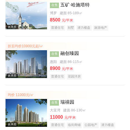
五矿·哈施塔特
在售
博罗
建面 85-189㎡
8500
元/平米
普通住宅
别墅
潜力楼盘
旅游地产
教育地产
名企盘
文旅地产
折后均价10900元起/㎡
效果图
融创臻园
在售
惠阳
建面 86-115㎡
8900
元/平米
普通住宅
花园洋房
均价 11000元/㎡
瑞禧园
在售
效果图
大亚湾
建面 86-130㎡
11000
元/平米
普通住宅
临街商铺
公园地产
潜力楼盘