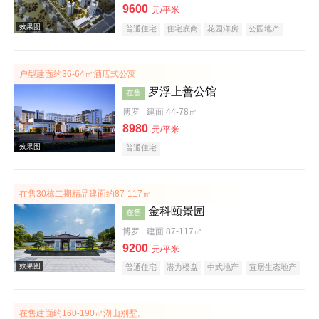
9600
元/平米
普通住宅
住宅底商
花园洋房
公园地产
效果图
低总价
名企盘
户型建面约36-64㎡酒店式公寓
罗浮上善公馆
在售
博罗
建面 44-78㎡
8980
元/平米
普通住宅
效果图
在售30栋二期精品建面约87-117㎡
金科颐景园
在售
博罗
建面 87-117㎡
9200
元/平米
普通住宅
潜力楼盘
中式地产
宜居生态地产
养老地产
低总价
五证齐全
效果图
在售建面约160-190㎡湖山别墅。