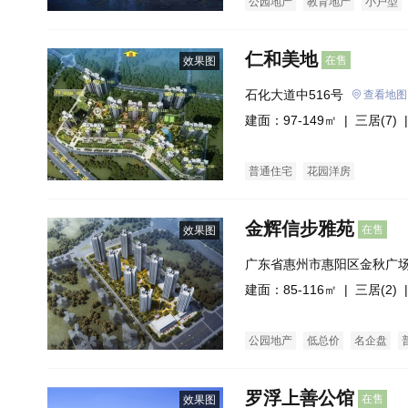
公园地产
教育地产
小户型
仁和美地
在售
效果图
石化大道中516号
查看地图
建面：97-149㎡ |
三居(7)
|
普通住宅
花园洋房
金辉信步雅苑
在售
效果图
广东省惠州市惠阳区金秋广
建面：85-116㎡ |
三居(2)
|
公园地产
低总价
名企盘
罗浮上善公馆
在售
效果图