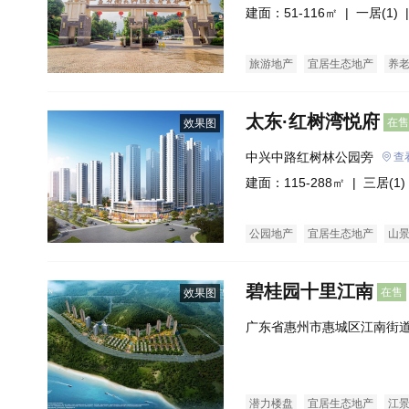
建面：51-116㎡ |
一居(1)
|
旅游地产
宜居生态地产
养
太东·红树湾悦府
在售
效果图
中兴中路红树林公园旁
查
建面：115-288㎡ |
三居(1)
公园地产
宜居生态地产
山
碧桂园十里江南
在售
效果图
广东省惠州市惠城区江南街道
南
潜力楼盘
宜居生态地产
江