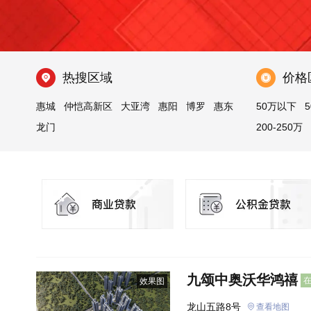
热搜区域
价格
惠城
仲恺高新区
大亚湾
惠阳
博罗
惠东
50万以下
5
龙门
200-250万
九颂中奥沃华鸿禧
效果图
龙山五路8号
查看地图