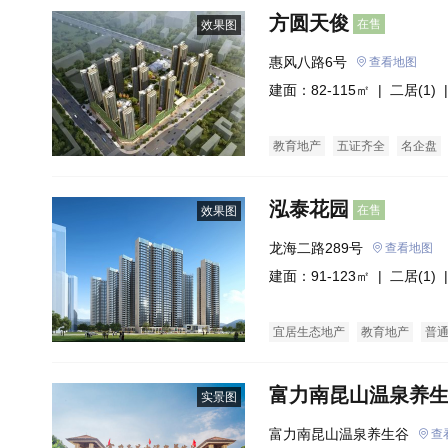
方圆天俊
在售
效果图
惠风八路6号
查看地图
建面：82-115㎡ |
二居(1)
|
教育地产
五证齐全
名企盘
泓泰花园
在售
效果图
龙海二路289号
查看地图
建面：91-123㎡ |
二居(1)
|
宜居生态地产
教育地产
普
富力南昆山温泉养
实景图
富力南昆山温泉养生谷
查