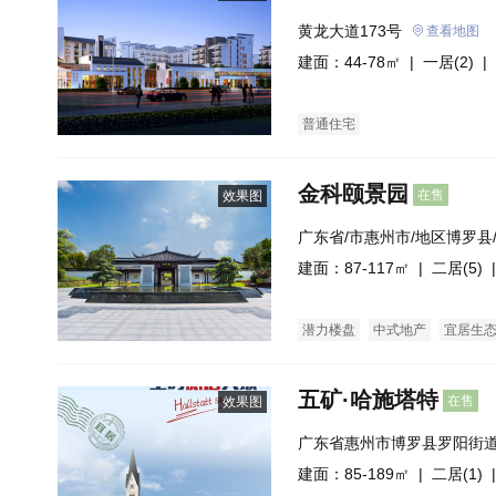
黄龙大道173号
查看地图
建面：44-78㎡ |
一居(2)
| 
普通住宅
金科颐景园
在售
效果图
广东省/市惠州市/地区博罗县
州市惠博大道595号
建面：87-117㎡ |
二居(5)
|
潜力楼盘
中式地产
宜居生
五矿·哈施塔特
在售
效果图
广东省惠州市博罗县罗阳街道
建面：85-189㎡ |
二居(1)
|