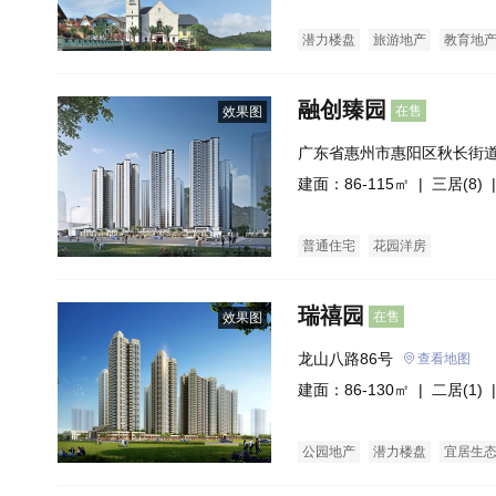
潜力楼盘
旅游地产
教育地
融创臻园
在售
效果图
广东省惠州市惠阳区秋长街
心(建设中)融创玖樟台
建面：86-115㎡ |
三居(8)
|
普通住宅
花园洋房
瑞禧园
在售
效果图
龙山八路86号
查看地图
建面：86-130㎡ |
二居(1)
|
公园地产
潜力楼盘
宜居生