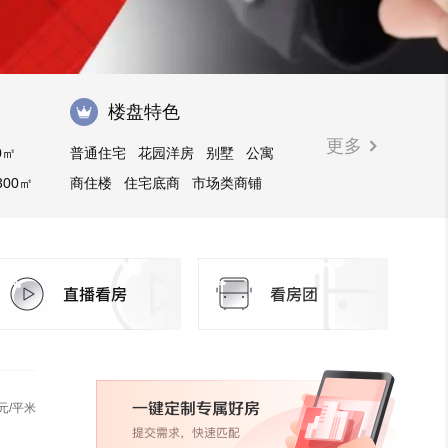
楼盘特色
更多
0㎡
普通住宅
花园洋房
别墅
公寓
300㎡
商住楼
住宅底商
市场类商铺
写字楼
临街商铺
购物中心商铺
元/平米