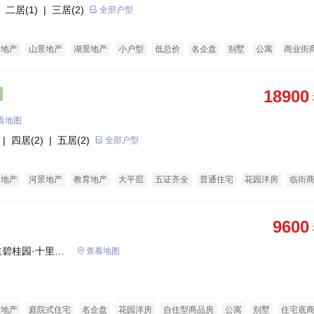
 二居(1)
| 三居(2)
全部户型
老地产
山景地产
湖景地产
小户型
低总价
名企盘
别墅
公寓
商业街
18900
看地图
| 四居(2)
| 五居(2)
全部户型
景地产
河景地产
教育地产
大平层
五证齐全
普通住宅
花园洋房
临街
9600
碧桂园·十里江
查看地图
景地产
庭院式住宅
名企盘
花园洋房
自住型商品房
公寓
别墅
住宅底