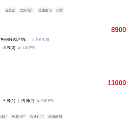
产
名企盘
文旅地产
普通住宅
别墅
8900
道融创臻园营销中
查看地图
 四居(3)
全部户型
11000
 三居(1)
| 四居(2)
全部户型
态地产
教育地产
普通住宅
临街商铺