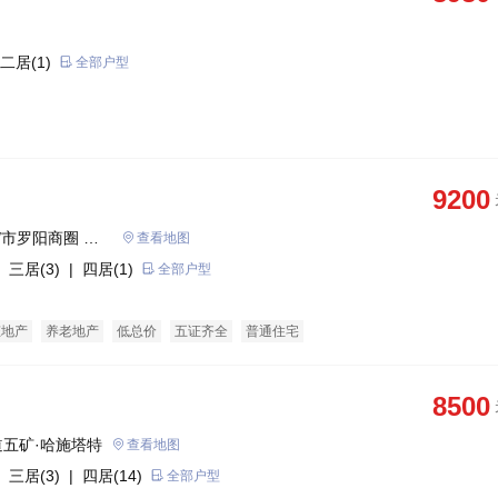
二居(1)
全部户型
9200
/市罗阳商圈 惠
查看地图
 三居(3)
| 四居(1)
全部户型
态地产
养老地产
低总价
五证齐全
普通住宅
8500
五矿·哈施塔特
查看地图
 三居(3)
| 四居(14)
全部户型