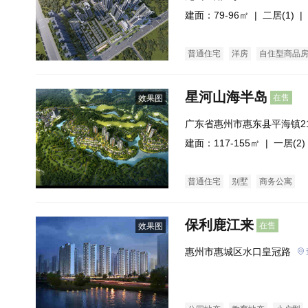
建面：79-96㎡ |
二居(1)
| 
普通住宅
洋房
自住型商品
星河山海半岛
在售
效果图
广东省惠州市惠东县平海镇2
寮滨海旅游度假区
建面：117-155㎡ |
一居(2)
普通住宅
别墅
商务公寓
保利鹿江来
在售
效果图
惠州市惠城区水口皇冠路