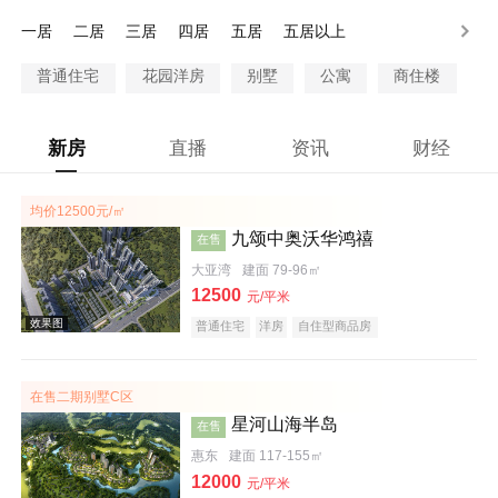
200-250万
250-300万
300万以上
一居
二居
三居
四居
五居
五居以上
普通住宅
花园洋房
别墅
公寓
商住楼
新房
直播
资讯
财经
均价12500元/㎡
九颂中奥沃华鸿禧
在售
大亚湾
建面 79-96㎡
12500
元/平米
普通住宅
洋房
自住型商品房
在售二期别墅C区
星河山海半岛
在售
惠东
建面 117-155㎡
12000
元/平米