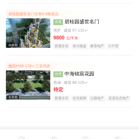
碧桂园盛世名门在售8-9栋新品
碧桂园盛世名门
在售
博罗
建面 97-132㎡
9800
元/平米
普通住宅
潜力楼盘
教育地产
小户型
名企盘
效果图
建面约88-128㎡三至四房
中海锦宸花园
在售
惠城
建面 88-128㎡
待定
普通住宅
住宅底商
公园地产
宜居生态地产
低总价
名企盘
五证齐全
实景图