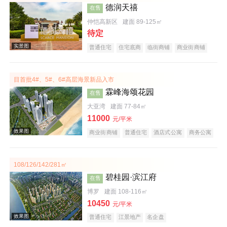
德润天禧
在售
效果图
仲恺高新区
建面 89-125㎡
待定
普通住宅
住宅底商
临街商铺
商业街商铺
购物中心商铺
公园地产
宜居生态地产
教育地产
小户型
五证齐全
目首批4#、5#、6#高层海景新品入市
霖峰海颂花园
在售
大亚湾
建面 77-84㎡
11000
元/平米
实景图
商业街商铺
普通住宅
酒店式公寓
商务公寓
公园地产
旅游地产
宜居生态地产
海景地产
低总价
文旅地产
108/126/142/281㎡
碧桂园·滨江府
在售
博罗
建面 108-116㎡
10450
元/平米
普通住宅
江景地产
名企盘
效果图