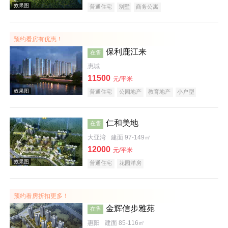
普通住宅
别墅
商务公寓
预约看房有优惠！
效果图
保利鹿江来
在售
惠城
11500
元/平米
普通住宅
公园地产
教育地产
小户型
仁和美地
在售
大亚湾
建面 97-149㎡
效果图
12000
元/平米
普通住宅
花园洋房
预约看房折扣更多！
金辉信步雅苑
在售
惠阳
建面 85-116㎡