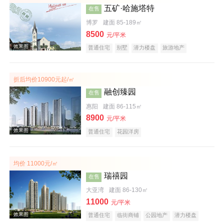
五矿·哈施塔特
在售
博罗
建面 85-189㎡
8500
元/平米
普通住宅
别墅
潜力楼盘
旅游地产
教育地产
名企盘
文旅地产
折后均价10900元起/㎡
效果图
融创臻园
在售
惠阳
建面 86-115㎡
8900
元/平米
普通住宅
花园洋房
均价 11000元/㎡
瑞禧园
在售
效果图
大亚湾
建面 86-130㎡
11000
元/平米
普通住宅
临街商铺
公园地产
潜力楼盘