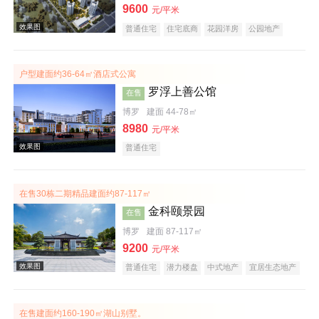
9600
元/平米
普通住宅
住宅底商
花园洋房
公园地产
效果图
低总价
名企盘
户型建面约36-64㎡酒店式公寓
罗浮上善公馆
在售
博罗
建面 44-78㎡
8980
元/平米
普通住宅
效果图
在售30栋二期精品建面约87-117㎡
金科颐景园
在售
博罗
建面 87-117㎡
9200
元/平米
普通住宅
潜力楼盘
中式地产
宜居生态地产
养老地产
低总价
五证齐全
效果图
在售建面约160-190㎡湖山别墅。