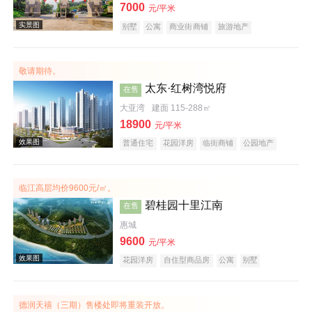
7000
元/平米
别墅
公寓
商业街商铺
旅游地产
宜居生态地产
养老地产
山景地产
湖景地产
小户型
低总价
名企盘
效果图
敬请期待。
太东·红树湾悦府
在售
大亚湾
建面 115-288㎡
18900
元/平米
普通住宅
花园洋房
临街商铺
公园地产
宜居生态地产
山景地产
河景地产
教育地产
大平层
五证齐全
临江高层均价9600元/㎡。
效果图
碧桂园十里江南
在售
惠城
9600
元/平米
花园洋房
自住型商品房
公寓
别墅
住宅底商
潜力楼盘
宜居生态地产
江景地产
庭院式住宅
名企盘
德润天禧（三期）售楼处即将重装开放。