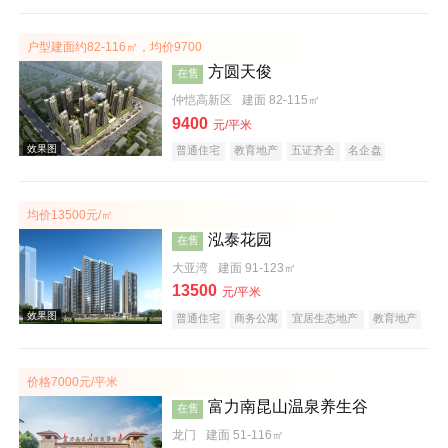
宜居生态地产
教育地产
户型建面约82-116㎡，均价9700
方圆天俊
在售
仲恺高新区
建面 82-115㎡
9400
效果图
元/平米
普通住宅
教育地产
五证齐全
名企盘
均价13500元/㎡
泓泰花园
在售
大亚湾
建面 91-123㎡
13500
元/平米
普通住宅
商务公寓
宜居生态地产
教育地产
效果图
价格7000元/平米
富力南昆山温泉养生谷
在售
龙门
建面 51-116㎡