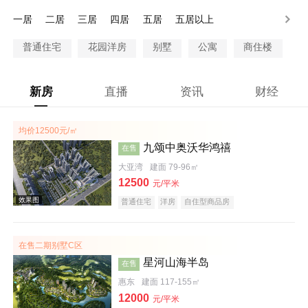
200-250万
250-300万
300万以上
一居
二居
三居
四居
五居
五居以上
普通住宅
花园洋房
别墅
公寓
商住楼
新房
直播
资讯
财经
均价12500元/㎡
九颂中奥沃华鸿禧
在售
大亚湾
建面 79-96㎡
12500
元/平米
普通住宅
洋房
自住型商品房
在售二期别墅C区
星河山海半岛
在售
惠东
建面 117-155㎡
12000
元/平米