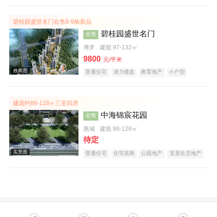
碧桂园盛世名门在售8-9栋新品
碧桂园盛世名门
在售
博罗
建面 97-132㎡
9800
元/平米
普通住宅
潜力楼盘
教育地产
小户型
名企盘
效果图
建面约88-128㎡三至四房
中海锦宸花园
在售
惠城
建面 88-128㎡
待定
普通住宅
住宅底商
公园地产
宜居生态地产
低总价
名企盘
五证齐全
实景图