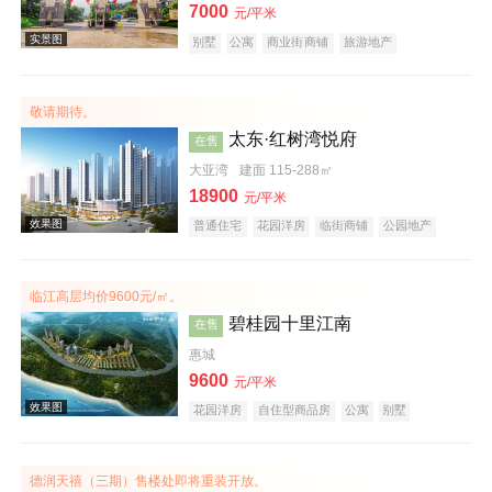
7000
元/平米
别墅
公寓
商业街商铺
旅游地产
宜居生态地产
养老地产
山景地产
湖景地产
小户型
低总价
名企盘
效果图
敬请期待。
太东·红树湾悦府
在售
大亚湾
建面 115-288㎡
18900
元/平米
普通住宅
花园洋房
临街商铺
公园地产
宜居生态地产
山景地产
河景地产
教育地产
大平层
五证齐全
临江高层均价9600元/㎡。
效果图
碧桂园十里江南
在售
惠城
9600
元/平米
花园洋房
自住型商品房
公寓
别墅
住宅底商
潜力楼盘
宜居生态地产
江景地产
庭院式住宅
名企盘
德润天禧（三期）售楼处即将重装开放。