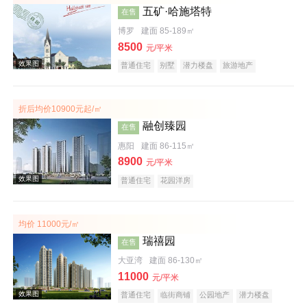
五矿·哈施塔特
在售
博罗
建面 85-189㎡
8500
元/平米
普通住宅
别墅
潜力楼盘
旅游地产
教育地产
名企盘
文旅地产
折后均价10900元起/㎡
效果图
融创臻园
在售
惠阳
建面 86-115㎡
8900
元/平米
普通住宅
花园洋房
均价 11000元/㎡
瑞禧园
在售
效果图
大亚湾
建面 86-130㎡
11000
元/平米
普通住宅
临街商铺
公园地产
潜力楼盘