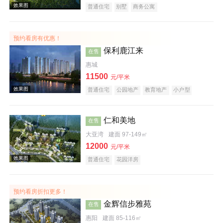
普通住宅
别墅
商务公寓
预约看房有优惠！
效果图
保利鹿江来
在售
惠城
11500
元/平米
普通住宅
公园地产
教育地产
小户型
仁和美地
在售
大亚湾
建面 97-149㎡
效果图
12000
元/平米
普通住宅
花园洋房
预约看房折扣更多！
金辉信步雅苑
在售
惠阳
建面 85-116㎡