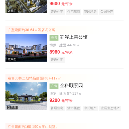
9600
元/平米
普通住宅
住宅底商
花园洋房
公园地产
效果图
低总价
名企盘
户型建面约36-64㎡酒店式公寓
罗浮上善公馆
在售
博罗
建面 44-78㎡
8980
元/平米
普通住宅
效果图
在售30栋二期精品建面约87-117㎡
金科颐景园
在售
博罗
建面 87-117㎡
9200
元/平米
普通住宅
潜力楼盘
中式地产
宜居生态地产
养老地产
低总价
五证齐全
效果图
在售建面约160-190㎡湖山别墅。