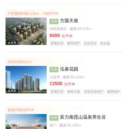
宜居生态地产
教育地产
户型建面约82-116㎡，均价9700
方圆天俊
在售
仲恺高新区
建面 82-115㎡
9400
效果图
元/平米
普通住宅
教育地产
五证齐全
名企盘
均价13500元/㎡
泓泰花园
在售
大亚湾
建面 91-123㎡
13500
元/平米
普通住宅
商务公寓
宜居生态地产
教育地产
效果图
价格7000元/平米
富力南昆山温泉养生谷
在售
龙门
建面 51-116㎡