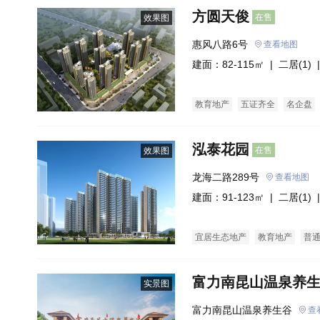
方圆天俊
在售
效果图
惠风八路6号
查看地图
建面：82-115㎡ |
二居(1)
|
教育地产
五证齐全
名企盘
泓泰花园
在售
效果图
龙海二路289号
查看地图
建面：91-123㎡ |
二居(1)
|
宜居生态地产
教育地产
普
富力南昆山温泉养
实景图
富力南昆山温泉养生谷
查