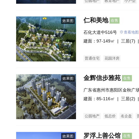
公园地产
教育地产
小户型
仁和美地
在售
效果图
石化大道中516号
查看地图
建面：97-149㎡ |
三居(7)
|
普通住宅
花园洋房
金辉信步雅苑
在售
效果图
广东省惠州市惠阳区金秋广
建面：85-116㎡ |
三居(2)
|
公园地产
低总价
名企盘
罗浮上善公馆
在售
效果图