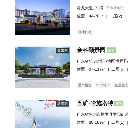
黄龙大道173号
查看地图
建面：44-78㎡ |
一居(2)
| 
普通住宅
金科颐景园
在售
效果图
广东省/市惠州市/地区博罗县
州市惠博大道595号
建面：87-117㎡ |
二居(5)
|
潜力楼盘
中式地产
宜居生
五矿·哈施塔特
在售
效果图
广东省惠州市博罗县罗阳街道
建面：85-189㎡ |
二居(1)
|