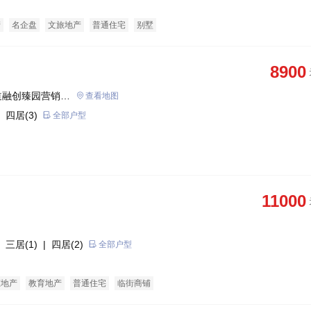
产
名企盘
文旅地产
普通住宅
别墅
8900
道融创臻园营销中
查看地图
 四居(3)
全部户型
11000
 三居(1)
| 四居(2)
全部户型
态地产
教育地产
普通住宅
临街商铺