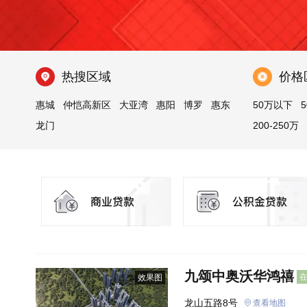
热搜区域
价格
惠城
仲恺高新区
大亚湾
惠阳
博罗
惠东
50万以下
5
龙门
200-250万
九颂中奥沃华鸿禧
效果图
龙山五路8号
查看地图