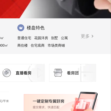
楼盘特色
更多
0㎡
普通住宅
花园洋房
别墅
公寓
300㎡
商住楼
住宅底商
市场类商铺
写字楼
临街商铺
购物中心商铺
元/平米