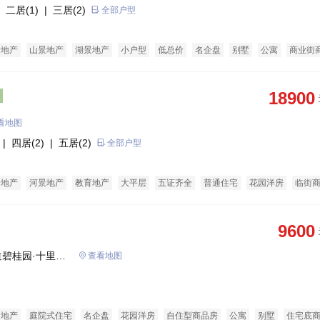
 二居(1)
| 三居(2)
全部户型
老地产
山景地产
湖景地产
小户型
低总价
名企盘
别墅
公寓
商业街
18900
看地图
| 四居(2)
| 五居(2)
全部户型
景地产
河景地产
教育地产
大平层
五证齐全
普通住宅
花园洋房
临街
9600
碧桂园·十里江
查看地图
景地产
庭院式住宅
名企盘
花园洋房
自住型商品房
公寓
别墅
住宅底