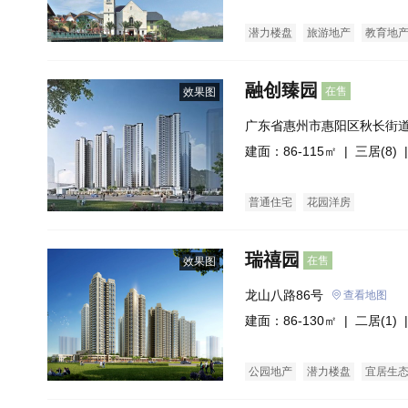
潜力楼盘
旅游地产
教育地
融创臻园
在售
效果图
广东省惠州市惠阳区秋长街
心(建设中)融创玖樟台
建面：86-115㎡ |
三居(8)
|
普通住宅
花园洋房
瑞禧园
在售
效果图
龙山八路86号
查看地图
建面：86-130㎡ |
二居(1)
|
公园地产
潜力楼盘
宜居生