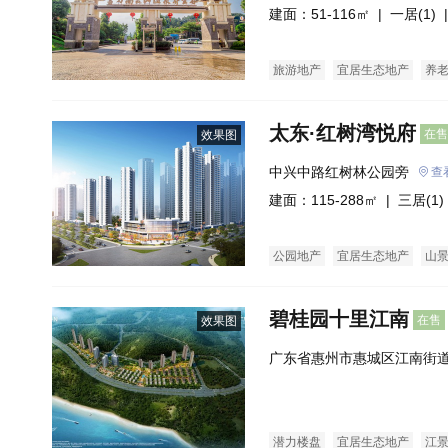
建面：51-116㎡ |
一居(1)
|
旅游地产
宜居生态地产
养
太东·红树湾悦府
在售
效果图
中兴中路红树林公园旁
查
建面：115-288㎡ |
三居(1)
公园地产
宜居生态地产
山
碧桂园十里江南
在售
效果图
广东省惠州市惠城区江南街道
南
潜力楼盘
宜居生态地产
江