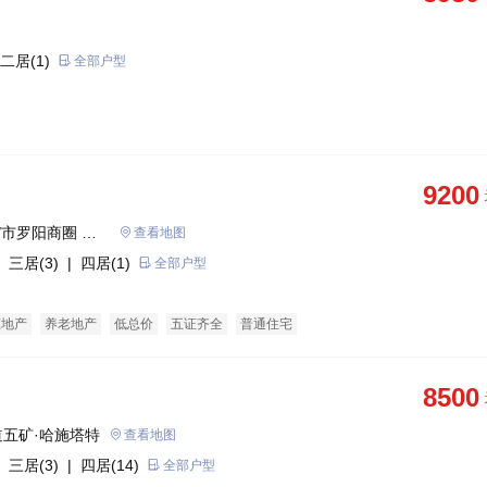
二居(1)
全部户型
9200
/市罗阳商圈 惠
查看地图
 三居(3)
| 四居(1)
全部户型
态地产
养老地产
低总价
五证齐全
普通住宅
8500
五矿·哈施塔特
查看地图
 三居(3)
| 四居(14)
全部户型