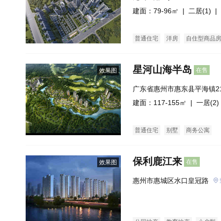
建面：79-96㎡ |
二居(1)
| 
普通住宅
洋房
自住型商品
星河山海半岛
在售
效果图
广东省惠州市惠东县平海镇2
寮滨海旅游度假区
建面：117-155㎡ |
一居(2)
普通住宅
别墅
商务公寓
保利鹿江来
在售
效果图
惠州市惠城区水口皇冠路