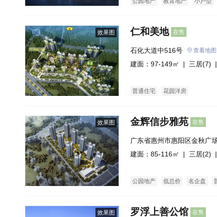
公园地产
教育地产
小户型
仁和美地
在售
效果图
石化大道中516号
查看地图
建面：97-149㎡ |
三居(7)
|
普通住宅
花园洋房
金辉信步雅苑
在售
效果图
广东省惠州市惠阳区金秋广
建面：85-116㎡ |
三居(2)
|
公园地产
低总价
名企盘
罗浮上善公馆
在售
效果图