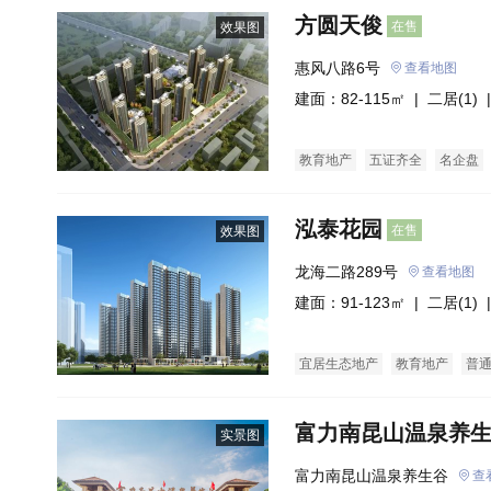
方圆天俊
在售
效果图
惠风八路6号
查看地图
建面：82-115㎡ |
二居(1)
|
教育地产
五证齐全
名企盘
泓泰花园
在售
效果图
龙海二路289号
查看地图
建面：91-123㎡ |
二居(1)
|
宜居生态地产
教育地产
普
富力南昆山温泉养
实景图
富力南昆山温泉养生谷
查