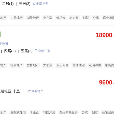
 二居(1)
| 三居(2)
全部户型
老地产
山景地产
湖景地产
小户型
低总价
名企盘
别墅
公寓
商业街
18900
看地图
| 四居(2)
| 五居(2)
全部户型
景地产
河景地产
教育地产
大平层
五证齐全
普通住宅
花园洋房
临街
9600
碧桂园·十里江
查看地图
景地产
庭院式住宅
名企盘
花园洋房
自住型商品房
公寓
别墅
住宅底