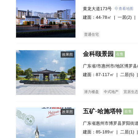
黄龙大道173号
查看地图
建面：44-78㎡ |
一居(2)
| 
普通住宅
金科颐景园
在售
效果图
广东省/市惠州市/地区博罗县
州市惠博大道595号
建面：87-117㎡ |
二居(5)
|
潜力楼盘
中式地产
宜居生
五矿·哈施塔特
在售
效果图
广东省惠州市博罗县罗阳街道
建面：85-189㎡ |
二居(1)
|