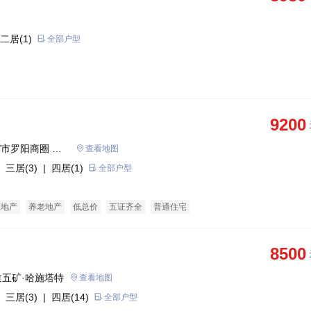
二居(1)
全部户型
9200
/市罗阳商圈 惠
查看地图
 三居(3)
| 四居(1)
全部户型
态地产
养老地产
低总价
五证齐全
普通住宅
8500
五矿·哈施塔特
查看地图
 三居(3)
| 四居(14)
全部户型