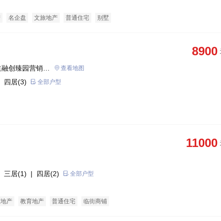
产
名企盘
文旅地产
普通住宅
别墅
8900
道融创臻园营销中
查看地图
 四居(3)
全部户型
11000
 三居(1)
| 四居(2)
全部户型
态地产
教育地产
普通住宅
临街商铺