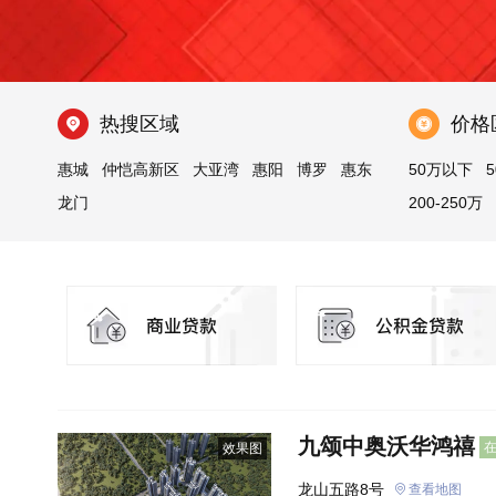
热搜区域
价格
惠城
仲恺高新区
大亚湾
惠阳
博罗
惠东
50万以下
5
龙门
200-250万
九颂中奥沃华鸿禧
效果图
龙山五路8号
查看地图