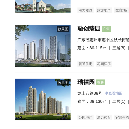
潜力楼盘
旅游地产
教育地
融创臻园
在售
效果图
广东省惠州市惠阳区秋长街
心(建设中)融创玖樟台
建面：86-115㎡ |
三居(8)
|
普通住宅
花园洋房
瑞禧园
在售
效果图
龙山八路86号
查看地图
建面：86-130㎡ |
二居(1)
|
公园地产
潜力楼盘
宜居生