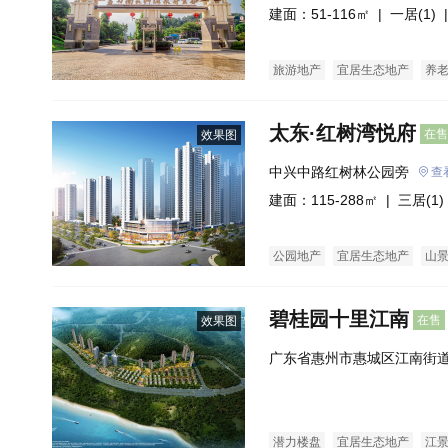
建面：51-116㎡ |
一居(1)
|
旅游地产
宜居生态地产
养
太东·红树湾悦府
在售
效果图
中兴中路红树林公园旁
查
建面：115-288㎡ |
三居(1)
公园地产
宜居生态地产
山
碧桂园十里江南
在售
效果图
广东省惠州市惠城区江南街道
南
潜力楼盘
宜居生态地产
江