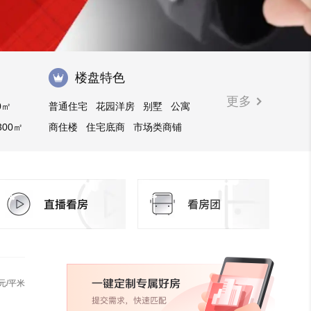
楼盘特色
更多
0㎡
普通住宅
花园洋房
别墅
公寓
300㎡
商住楼
住宅底商
市场类商铺
写字楼
临街商铺
购物中心商铺
元/平米