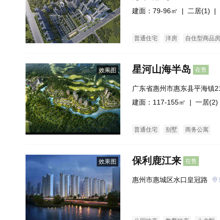
建面：79-96㎡ |
二居(1)
| 
普通住宅
洋房
自住型商品
星河山海半岛
在售
效果图
广东省惠州市惠东县平海镇2
寮滨海旅游度假区
建面：117-155㎡ |
一居(2)
普通住宅
别墅
商务公寓
保利鹿江来
在售
效果图
惠州市惠城区水口皇冠路