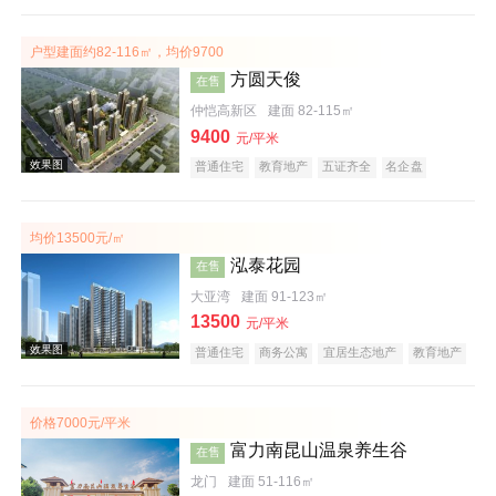
宜居生态地产
教育地产
户型建面约82-116㎡，均价9700
方圆天俊
在售
仲恺高新区
建面 82-115㎡
9400
效果图
元/平米
普通住宅
教育地产
五证齐全
名企盘
均价13500元/㎡
泓泰花园
在售
大亚湾
建面 91-123㎡
13500
元/平米
普通住宅
商务公寓
宜居生态地产
教育地产
效果图
价格7000元/平米
富力南昆山温泉养生谷
在售
龙门
建面 51-116㎡