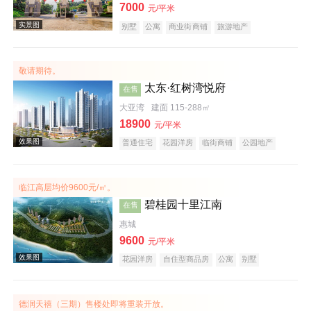
7000
元/平米
别墅
公寓
商业街商铺
旅游地产
宜居生态地产
养老地产
山景地产
湖景地产
小户型
低总价
名企盘
效果图
敬请期待。
太东·红树湾悦府
在售
大亚湾
建面 115-288㎡
18900
元/平米
普通住宅
花园洋房
临街商铺
公园地产
宜居生态地产
山景地产
河景地产
教育地产
大平层
五证齐全
临江高层均价9600元/㎡。
效果图
碧桂园十里江南
在售
惠城
9600
元/平米
花园洋房
自住型商品房
公寓
别墅
住宅底商
潜力楼盘
宜居生态地产
江景地产
庭院式住宅
名企盘
德润天禧（三期）售楼处即将重装开放。