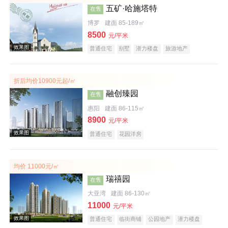
五矿·哈施塔特
在售
博罗
建面 85-189㎡
8500
元/平米
普通住宅
别墅
潜力楼盘
旅游地产
教育地产
名企盘
文旅地产
折后均价10900元起/㎡
效果图
融创臻园
在售
惠阳
建面 86-115㎡
8900
元/平米
普通住宅
花园洋房
均价 11000元/㎡
瑞禧园
在售
效果图
大亚湾
建面 86-130㎡
11000
元/平米
普通住宅
临街商铺
公园地产
潜力楼盘