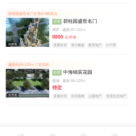
碧桂园盛世名门在售8-9栋新品
碧桂园盛世名门
在售
博罗
建面 97-132㎡
9800
元/平米
普通住宅
潜力楼盘
教育地产
小户型
名企盘
效果图
建面约88-128㎡三至四房
中海锦宸花园
在售
惠城
建面 88-128㎡
待定
普通住宅
住宅底商
公园地产
宜居生态地产
低总价
名企盘
五证齐全
实景图