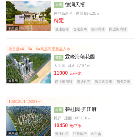
德润天禧
在售
效果图
仲恺高新区
建面 89-125㎡
待定
普通住宅
住宅底商
临街商铺
商业街商铺
购物中心商铺
公园地产
宜居生态地产
教育地产
小户型
五证齐全
目首批4#、5#、6#高层海景新品入市
霖峰海颂花园
在售
大亚湾
建面 77-84㎡
11000
元/平米
实景图
商业街商铺
普通住宅
酒店式公寓
商务公寓
公园地产
旅游地产
宜居生态地产
海景地产
低总价
文旅地产
108/126/142/281㎡
碧桂园·滨江府
在售
博罗
建面 108-116㎡
10450
元/平米
普通住宅
江景地产
名企盘
效果图