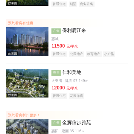
普通住宅
别墅
商务公寓
预约看房有优惠！
效果图
保利鹿江来
在售
惠城
11500
元/平米
普通住宅
公园地产
教育地产
小户型
仁和美地
在售
大亚湾
建面 97-149㎡
效果图
12000
元/平米
普通住宅
花园洋房
预约看房折扣更多！
金辉信步雅苑
在售
惠阳
建面 85-116㎡