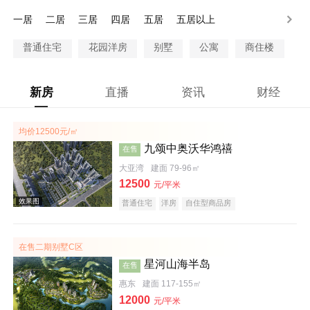
200-250万
250-300万
300万以上
一居
二居
三居
四居
五居
五居以上
普通住宅
花园洋房
别墅
公寓
商住楼
新房
直播
资讯
财经
均价12500元/㎡
九颂中奥沃华鸿禧
在售
大亚湾
建面 79-96㎡
12500
元/平米
普通住宅
洋房
自住型商品房
在售二期别墅C区
星河山海半岛
在售
惠东
建面 117-155㎡
12000
元/平米