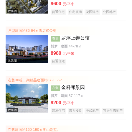
9600
元/平米
普通住宅
住宅底商
花园洋房
公园地产
效果图
低总价
名企盘
户型建面约36-64㎡酒店式公寓
罗浮上善公馆
在售
博罗
建面 44-78㎡
8980
元/平米
普通住宅
效果图
在售30栋二期精品建面约87-117㎡
金科颐景园
在售
博罗
建面 87-117㎡
9200
元/平米
普通住宅
潜力楼盘
中式地产
宜居生态地产
养老地产
低总价
五证齐全
效果图
在售建面约160-190㎡湖山别墅。