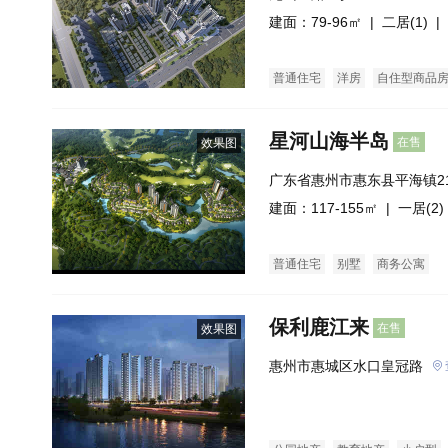
建面：79-96㎡ |
二居(1)
| 
普通住宅
洋房
自住型商品
星河山海半岛
在售
效果图
广东省惠州市惠东县平海镇2
寮滨海旅游度假区
建面：117-155㎡ |
一居(2)
普通住宅
别墅
商务公寓
保利鹿江来
在售
效果图
惠州市惠城区水口皇冠路