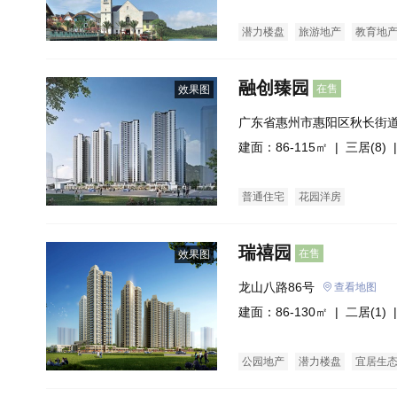
潜力楼盘
旅游地产
教育地
融创臻园
在售
效果图
广东省惠州市惠阳区秋长街
心(建设中)融创玖樟台
建面：86-115㎡ |
三居(8)
|
普通住宅
花园洋房
瑞禧园
在售
效果图
龙山八路86号
查看地图
建面：86-130㎡ |
二居(1)
|
公园地产
潜力楼盘
宜居生