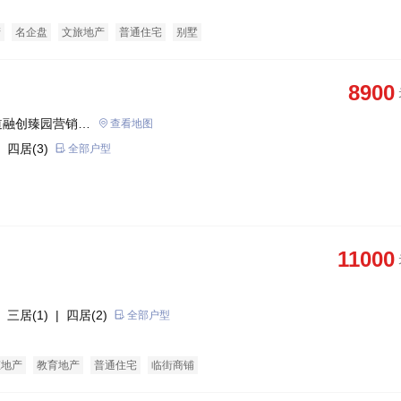
产
名企盘
文旅地产
普通住宅
别墅
8900
道融创臻园营销中
查看地图
 四居(3)
全部户型
11000
 三居(1)
| 四居(2)
全部户型
态地产
教育地产
普通住宅
临街商铺