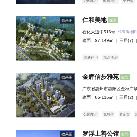
公园地产
教育地产
小户型
仁和美地
在售
效果图
石化大道中516号
查看地图
建面：97-149㎡ |
三居(7)
|
普通住宅
花园洋房
金辉信步雅苑
在售
效果图
广东省惠州市惠阳区金秋广
建面：85-116㎡ |
三居(2)
|
公园地产
低总价
名企盘
罗浮上善公馆
在售
效果图