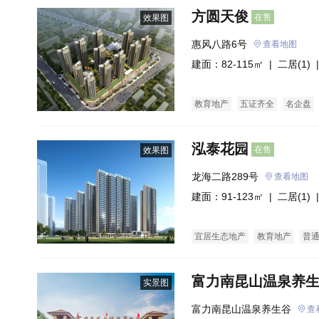
方圆天俊
在售
效果图
惠风八路6号
查看地图
建面：82-115㎡ |
二居(1)
|
教育地产
五证齐全
名企盘
泓泰花园
在售
效果图
龙海二路289号
查看地图
建面：91-123㎡ |
二居(1)
|
宜居生态地产
教育地产
普
富力南昆山温泉养
实景图
富力南昆山温泉养生谷
查