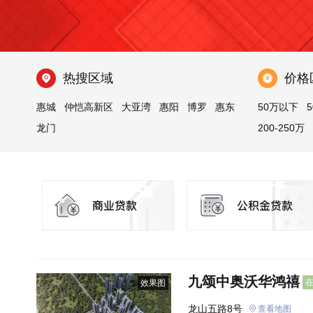
热搜区域
价格
惠城
仲恺高新区
大亚湾
惠阳
博罗
惠东
50万以下
5
龙门
200-250万
九颂中奥沃华鸿禧
效果图
龙山五路8号
查看地图