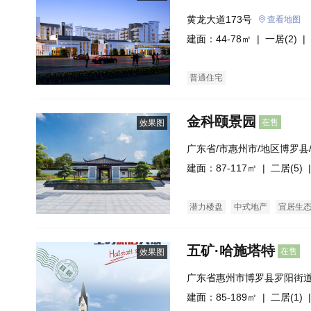
黄龙大道173号
查看地图
建面：44-78㎡ |
一居(2)
| 
普通住宅
金科颐景园
在售
效果图
广东省/市惠州市/地区博罗县
州市惠博大道595号
建面：87-117㎡ |
二居(5)
|
潜力楼盘
中式地产
宜居生
五矿·哈施塔特
在售
效果图
广东省惠州市博罗县罗阳街道
建面：85-189㎡ |
二居(1)
|