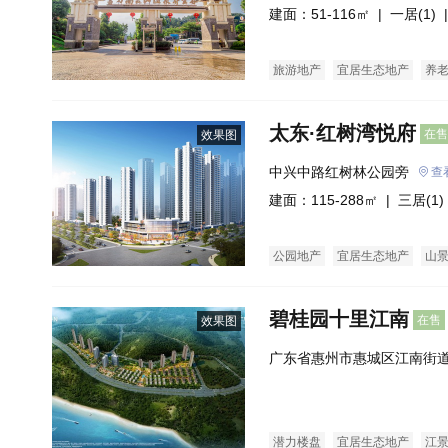
建面：51-116㎡ |
一居(1)
|
旅游地产
宜居生态地产
养
太东·红树湾悦府
在售
效果图
中兴中路红树林公园旁
查
建面：115-288㎡ |
三居(1)
公园地产
宜居生态地产
山
碧桂园十里江南
在售
效果图
广东省惠州市惠城区江南街道
南
潜力楼盘
宜居生态地产
江