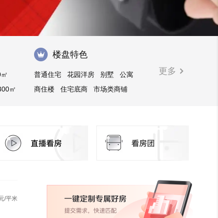
楼盘特色
更多
0㎡
普通住宅
花园洋房
别墅
公寓
300㎡
商住楼
住宅底商
市场类商铺
写字楼
临街商铺
购物中心商铺
元/平米