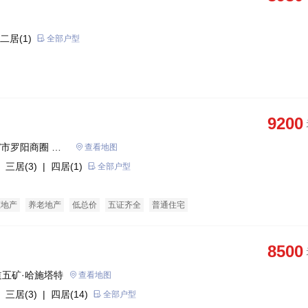
二居(1)
全部户型
9200
/市罗阳商圈 惠
查看地图
 三居(3)
| 四居(1)
全部户型
态地产
养老地产
低总价
五证齐全
普通住宅
8500
五矿·哈施塔特
查看地图
 三居(3)
| 四居(14)
全部户型