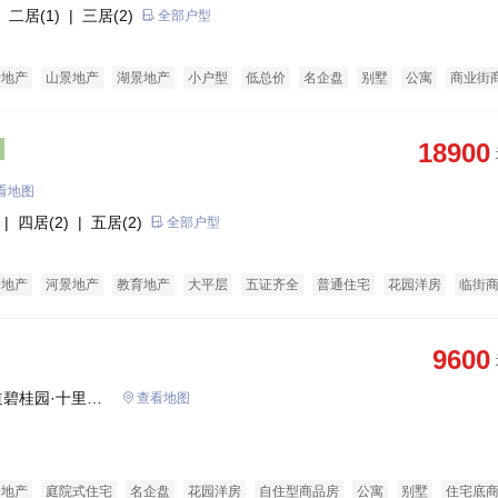
 二居(1)
| 三居(2)
全部户型
老地产
山景地产
湖景地产
小户型
低总价
名企盘
别墅
公寓
商业街
18900
看地图
| 四居(2)
| 五居(2)
全部户型
景地产
河景地产
教育地产
大平层
五证齐全
普通住宅
花园洋房
临街
9600
碧桂园·十里江
查看地图
景地产
庭院式住宅
名企盘
花园洋房
自住型商品房
公寓
别墅
住宅底