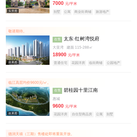
7000
元/平米
别墅
公寓
商业街商铺
旅游地产
宜居生态地产
养老地产
山景地产
湖景地产
小户型
低总价
名企盘
效果图
敬请期待。
太东·红树湾悦府
在售
大亚湾
建面 115-288㎡
18900
元/平米
普通住宅
花园洋房
临街商铺
公园地产
宜居生态地产
山景地产
河景地产
教育地产
大平层
五证齐全
临江高层均价9600元/㎡。
效果图
碧桂园十里江南
在售
惠城
9600
元/平米
花园洋房
自住型商品房
公寓
别墅
住宅底商
潜力楼盘
宜居生态地产
江景地产
庭院式住宅
名企盘
德润天禧（三期）售楼处即将重装开放。