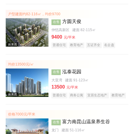
宜居生态地产
教育地产
户型建面约82-116㎡，均价9700
方圆天俊
在售
仲恺高新区
建面 82-115㎡
9400
效果图
元/平米
普通住宅
教育地产
五证齐全
名企盘
均价13500元/㎡
泓泰花园
在售
大亚湾
建面 91-123㎡
13500
元/平米
普通住宅
商务公寓
宜居生态地产
教育地产
效果图
价格7000元/平米
富力南昆山温泉养生谷
在售
龙门
建面 51-116㎡