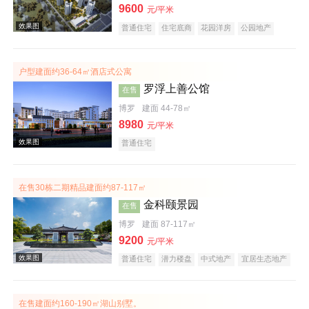
9600
元/平米
普通住宅
住宅底商
花园洋房
公园地产
效果图
低总价
名企盘
户型建面约36-64㎡酒店式公寓
罗浮上善公馆
在售
博罗
建面 44-78㎡
8980
元/平米
普通住宅
效果图
在售30栋二期精品建面约87-117㎡
金科颐景园
在售
博罗
建面 87-117㎡
9200
元/平米
普通住宅
潜力楼盘
中式地产
宜居生态地产
养老地产
低总价
五证齐全
效果图
在售建面约160-190㎡湖山别墅。