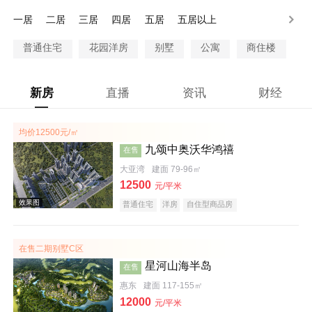
200-250万
250-300万
300万以上
一居
二居
三居
四居
五居
五居以上
普通住宅
花园洋房
别墅
公寓
商住楼
新房
直播
资讯
财经
均价12500元/㎡
九颂中奥沃华鸿禧
在售
大亚湾
建面 79-96㎡
12500
元/平米
普通住宅
洋房
自住型商品房
在售二期别墅C区
星河山海半岛
在售
惠东
建面 117-155㎡
12000
元/平米