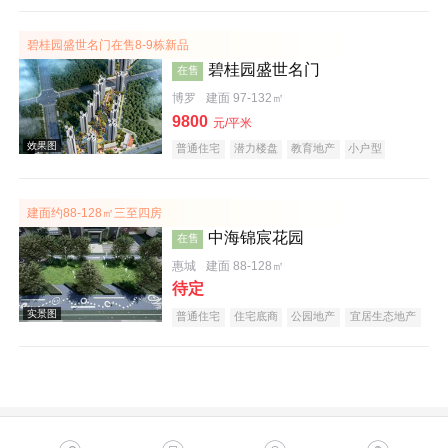
碧桂园盛世名门在售8-9栋新品
碧桂园盛世名门
在售
博罗
建面 97-132㎡
9800
元/平米
普通住宅
潜力楼盘
教育地产
小户型
名企盘
效果图
建面约88-128㎡三至四房
中海锦宸花园
在售
惠城
建面 88-128㎡
待定
普通住宅
住宅底商
公园地产
宜居生态地产
低总价
名企盘
五证齐全
实景图