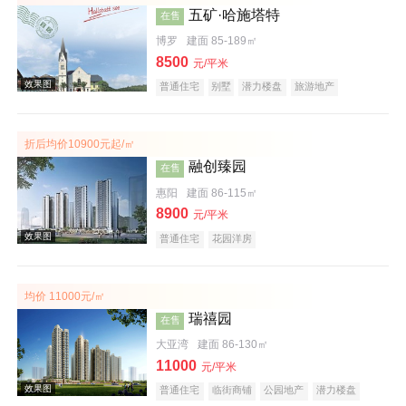
五矿·哈施塔特
在售
博罗
建面 85-189㎡
8500
元/平米
普通住宅
别墅
潜力楼盘
旅游地产
教育地产
名企盘
文旅地产
折后均价10900元起/㎡
效果图
融创臻园
在售
惠阳
建面 86-115㎡
8900
元/平米
普通住宅
花园洋房
均价 11000元/㎡
瑞禧园
在售
效果图
大亚湾
建面 86-130㎡
11000
元/平米
普通住宅
临街商铺
公园地产
潜力楼盘