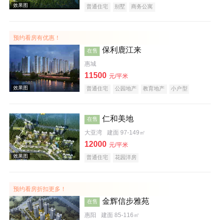
普通住宅
别墅
商务公寓
预约看房有优惠！
效果图
保利鹿江来
在售
惠城
11500
元/平米
普通住宅
公园地产
教育地产
小户型
仁和美地
在售
大亚湾
建面 97-149㎡
效果图
12000
元/平米
普通住宅
花园洋房
预约看房折扣更多！
金辉信步雅苑
在售
惠阳
建面 85-116㎡