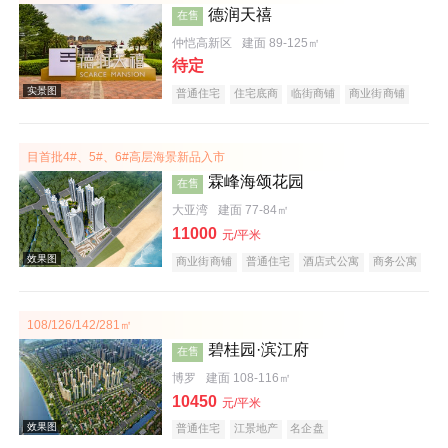
德润天禧
在售
效果图
仲恺高新区
建面 89-125㎡
待定
普通住宅
住宅底商
临街商铺
商业街商铺
购物中心商铺
公园地产
宜居生态地产
教育地产
小户型
五证齐全
目首批4#、5#、6#高层海景新品入市
霖峰海颂花园
在售
大亚湾
建面 77-84㎡
11000
元/平米
实景图
商业街商铺
普通住宅
酒店式公寓
商务公寓
公园地产
旅游地产
宜居生态地产
海景地产
低总价
文旅地产
108/126/142/281㎡
碧桂园·滨江府
在售
博罗
建面 108-116㎡
10450
元/平米
普通住宅
江景地产
名企盘
效果图