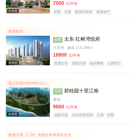
7000
元/平米
别墅
公寓
商业街商铺
旅游地产
宜居生态地产
养老地产
山景地产
湖景地产
小户型
低总价
名企盘
效果图
敬请期待。
太东·红树湾悦府
在售
大亚湾
建面 115-288㎡
18900
元/平米
普通住宅
花园洋房
临街商铺
公园地产
宜居生态地产
山景地产
河景地产
教育地产
大平层
五证齐全
临江高层均价9600元/㎡。
效果图
碧桂园十里江南
在售
惠城
9600
元/平米
花园洋房
自住型商品房
公寓
别墅
住宅底商
潜力楼盘
宜居生态地产
江景地产
庭院式住宅
名企盘
德润天禧（三期）售楼处即将重装开放。