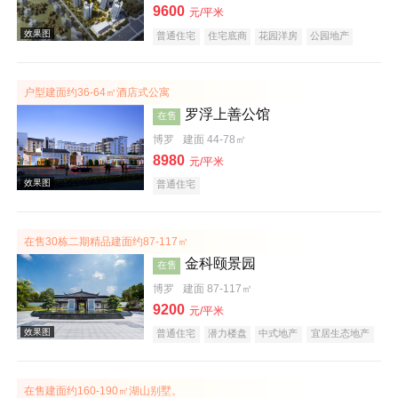
9600
元/平米
普通住宅
住宅底商
花园洋房
公园地产
效果图
低总价
名企盘
户型建面约36-64㎡酒店式公寓
罗浮上善公馆
在售
博罗
建面 44-78㎡
8980
元/平米
普通住宅
效果图
在售30栋二期精品建面约87-117㎡
金科颐景园
在售
博罗
建面 87-117㎡
9200
元/平米
普通住宅
潜力楼盘
中式地产
宜居生态地产
养老地产
低总价
五证齐全
效果图
在售建面约160-190㎡湖山别墅。