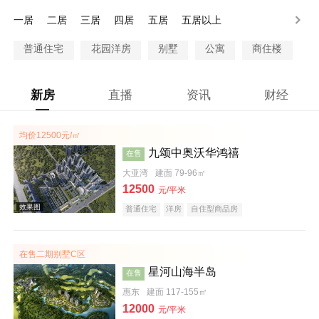
200-250万
250-300万
300万以上
一居
二居
三居
四居
五居
五居以上
普通住宅
花园洋房
别墅
公寓
商住楼
新房
直播
资讯
财经
均价12500元/㎡
九颂中奥沃华鸿禧
在售
大亚湾
建面 79-96㎡
12500
元/平米
普通住宅
洋房
自住型商品房
在售二期别墅C区
星河山海半岛
在售
惠东
建面 117-155㎡
12000
元/平米