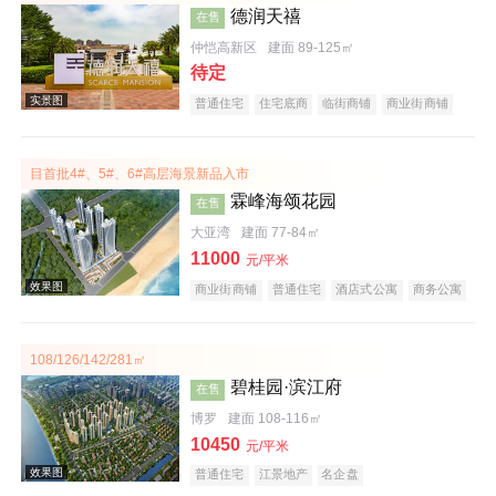
德润天禧
在售
效果图
仲恺高新区
建面 89-125㎡
待定
普通住宅
住宅底商
临街商铺
商业街商铺
购物中心商铺
公园地产
宜居生态地产
教育地产
小户型
五证齐全
目首批4#、5#、6#高层海景新品入市
霖峰海颂花园
在售
大亚湾
建面 77-84㎡
11000
元/平米
实景图
商业街商铺
普通住宅
酒店式公寓
商务公寓
公园地产
旅游地产
宜居生态地产
海景地产
低总价
文旅地产
108/126/142/281㎡
碧桂园·滨江府
在售
博罗
建面 108-116㎡
10450
元/平米
普通住宅
江景地产
名企盘
效果图