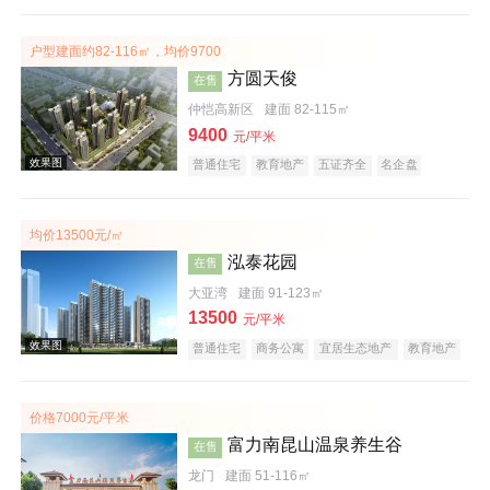
宜居生态地产
教育地产
户型建面约82-116㎡，均价9700
方圆天俊
在售
仲恺高新区
建面 82-115㎡
9400
效果图
元/平米
普通住宅
教育地产
五证齐全
名企盘
均价13500元/㎡
泓泰花园
在售
大亚湾
建面 91-123㎡
13500
元/平米
普通住宅
商务公寓
宜居生态地产
教育地产
效果图
价格7000元/平米
富力南昆山温泉养生谷
在售
龙门
建面 51-116㎡