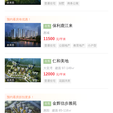
普通住宅
别墅
商务公寓
预约看房有优惠！
效果图
保利鹿江来
在售
惠城
11500
元/平米
普通住宅
公园地产
教育地产
小户型
仁和美地
在售
大亚湾
建面 97-149㎡
效果图
12000
元/平米
普通住宅
花园洋房
预约看房折扣更多！
金辉信步雅苑
在售
惠阳
建面 85-116㎡