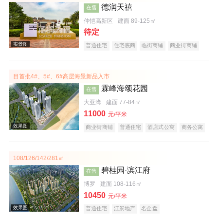
德润天禧
在售
效果图
仲恺高新区
建面 89-125㎡
待定
普通住宅
住宅底商
临街商铺
商业街商铺
购物中心商铺
公园地产
宜居生态地产
教育地产
小户型
五证齐全
目首批4#、5#、6#高层海景新品入市
霖峰海颂花园
在售
大亚湾
建面 77-84㎡
11000
元/平米
实景图
商业街商铺
普通住宅
酒店式公寓
商务公寓
公园地产
旅游地产
宜居生态地产
海景地产
低总价
文旅地产
108/126/142/281㎡
碧桂园·滨江府
在售
博罗
建面 108-116㎡
10450
元/平米
普通住宅
江景地产
名企盘
效果图