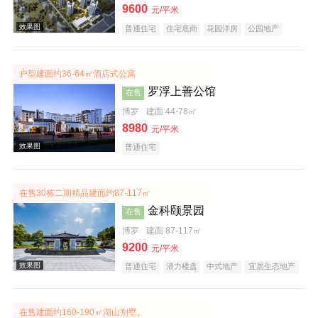
9600
元/平米
普通住宅
住宅底商
花园洋房
公园地产
效果图
低总价
名企盘
户型建面约36-64㎡酒店式公寓
罗浮上善公馆
在售
博罗
建面 44-78㎡
8980
元/平米
普通住宅
效果图
在售30栋二期精品建面约87-117㎡
金科颐景园
在售
博罗
建面 87-117㎡
9200
元/平米
普通住宅
潜力楼盘
中式地产
宜居生态地产
养老地产
低总价
五证齐全
效果图
在售建面约160-190㎡湖山别墅。