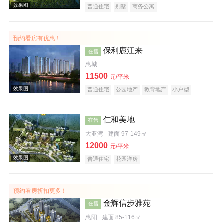
普通住宅
别墅
商务公寓
预约看房有优惠！
效果图
保利鹿江来
在售
惠城
11500
元/平米
普通住宅
公园地产
教育地产
小户型
仁和美地
在售
大亚湾
建面 97-149㎡
效果图
12000
元/平米
普通住宅
花园洋房
预约看房折扣更多！
金辉信步雅苑
在售
惠阳
建面 85-116㎡