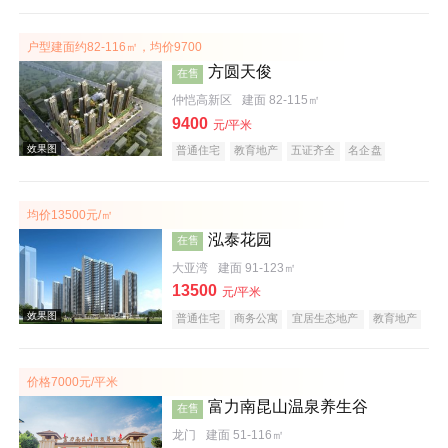
宜居生态地产
教育地产
户型建面约82-116㎡，均价9700
方圆天俊
在售
仲恺高新区
建面 82-115㎡
9400
效果图
元/平米
普通住宅
教育地产
五证齐全
名企盘
均价13500元/㎡
泓泰花园
在售
大亚湾
建面 91-123㎡
13500
元/平米
普通住宅
商务公寓
宜居生态地产
教育地产
效果图
价格7000元/平米
富力南昆山温泉养生谷
在售
龙门
建面 51-116㎡