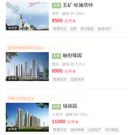
五矿·哈施塔特
在售
博罗
建面 85-189㎡
8500
元/平米
普通住宅
别墅
潜力楼盘
旅游地产
教育地产
名企盘
文旅地产
折后均价10900元起/㎡
效果图
融创臻园
在售
惠阳
建面 86-115㎡
8900
元/平米
普通住宅
花园洋房
均价 11000元/㎡
瑞禧园
在售
效果图
大亚湾
建面 86-130㎡
11000
元/平米
普通住宅
临街商铺
公园地产
潜力楼盘