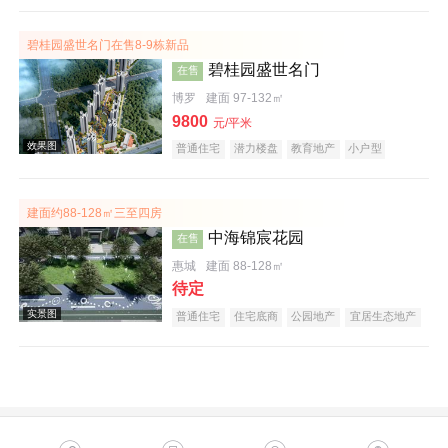
碧桂园盛世名门在售8-9栋新品
碧桂园盛世名门
在售
博罗
建面 97-132㎡
9800
元/平米
普通住宅
潜力楼盘
教育地产
小户型
名企盘
效果图
建面约88-128㎡三至四房
中海锦宸花园
在售
惠城
建面 88-128㎡
待定
普通住宅
住宅底商
公园地产
宜居生态地产
低总价
名企盘
五证齐全
实景图