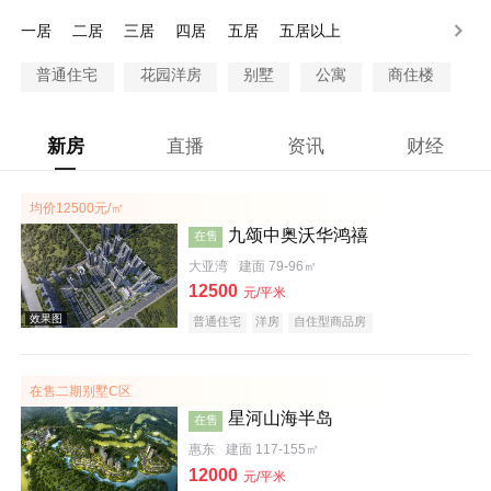
200-250万
250-300万
300万以上
一居
二居
三居
四居
五居
五居以上
普通住宅
花园洋房
别墅
公寓
商住楼
新房
直播
资讯
财经
均价12500元/㎡
九颂中奥沃华鸿禧
在售
大亚湾
建面 79-96㎡
12500
元/平米
普通住宅
洋房
自住型商品房
在售二期别墅C区
星河山海半岛
在售
惠东
建面 117-155㎡
12000
元/平米