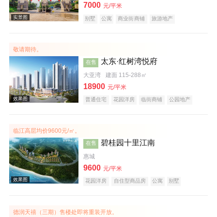
7000
元/平米
别墅
公寓
商业街商铺
旅游地产
宜居生态地产
养老地产
山景地产
湖景地产
小户型
低总价
名企盘
效果图
敬请期待。
太东·红树湾悦府
在售
大亚湾
建面 115-288㎡
18900
元/平米
普通住宅
花园洋房
临街商铺
公园地产
宜居生态地产
山景地产
河景地产
教育地产
大平层
五证齐全
临江高层均价9600元/㎡。
效果图
碧桂园十里江南
在售
惠城
9600
元/平米
花园洋房
自住型商品房
公寓
别墅
住宅底商
潜力楼盘
宜居生态地产
江景地产
庭院式住宅
名企盘
德润天禧（三期）售楼处即将重装开放。