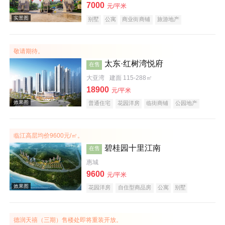
7000
元/平米
别墅
公寓
商业街商铺
旅游地产
宜居生态地产
养老地产
山景地产
湖景地产
小户型
低总价
名企盘
效果图
敬请期待。
太东·红树湾悦府
在售
大亚湾
建面 115-288㎡
18900
元/平米
普通住宅
花园洋房
临街商铺
公园地产
宜居生态地产
山景地产
河景地产
教育地产
大平层
五证齐全
临江高层均价9600元/㎡。
效果图
碧桂园十里江南
在售
惠城
9600
元/平米
花园洋房
自住型商品房
公寓
别墅
住宅底商
潜力楼盘
宜居生态地产
江景地产
庭院式住宅
名企盘
德润天禧（三期）售楼处即将重装开放。