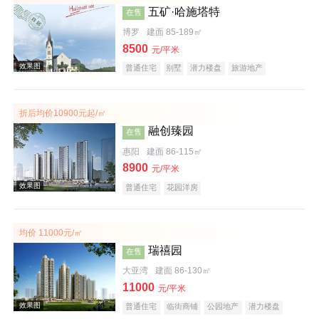
五矿·哈施塔特
在售
博罗
建面 85-189㎡
8500
元/平米
普通住宅
别墅
潜力楼盘
旅游地产
教育地产
名企盘
文旅地产
折后均价10900元起/㎡
效果图
融创臻园
在售
惠阳
建面 86-115㎡
8900
元/平米
普通住宅
花园洋房
均价 11000元/㎡
瑞禧园
在售
效果图
大亚湾
建面 86-130㎡
11000
元/平米
普通住宅
临街商铺
公园地产
潜力楼盘