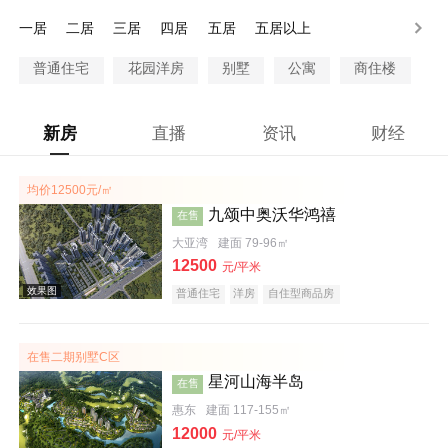
200-250万
250-300万
300万以上
一居
二居
三居
四居
五居
五居以上
普通住宅
花园洋房
别墅
公寓
商住楼
新房
直播
资讯
财经
均价12500元/㎡
九颂中奥沃华鸿禧
在售
大亚湾
建面 79-96㎡
12500
元/平米
普通住宅
洋房
自住型商品房
在售二期别墅C区
星河山海半岛
在售
惠东
建面 117-155㎡
12000
元/平米