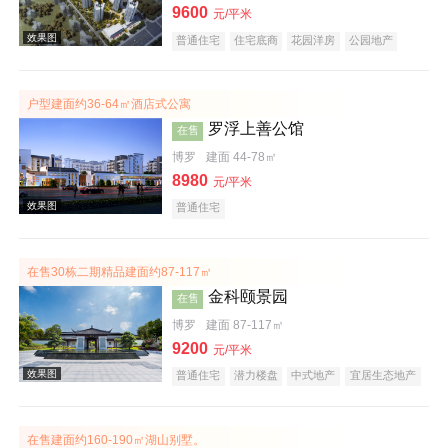
9600
元/平米
普通住宅
住宅底商
花园洋房
公园地产
效果图
低总价
名企盘
户型建面约36-64㎡酒店式公寓
罗浮上善公馆
在售
博罗
建面 44-78㎡
8980
元/平米
普通住宅
效果图
在售30栋二期精品建面约87-117㎡
金科颐景园
在售
博罗
建面 87-117㎡
9200
元/平米
普通住宅
潜力楼盘
中式地产
宜居生态地产
养老地产
低总价
五证齐全
效果图
在售建面约160-190㎡湖山别墅。