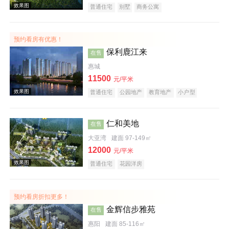
普通住宅
别墅
商务公寓
预约看房有优惠！
效果图
保利鹿江来
在售
惠城
11500
元/平米
普通住宅
公园地产
教育地产
小户型
仁和美地
在售
大亚湾
建面 97-149㎡
效果图
12000
元/平米
普通住宅
花园洋房
预约看房折扣更多！
金辉信步雅苑
在售
惠阳
建面 85-116㎡