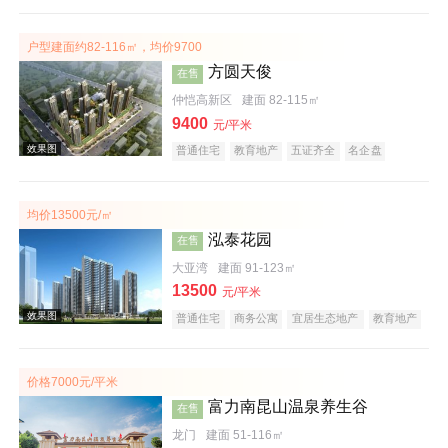
宜居生态地产
教育地产
户型建面约82-116㎡，均价9700
方圆天俊
在售
仲恺高新区
建面 82-115㎡
9400
效果图
元/平米
普通住宅
教育地产
五证齐全
名企盘
均价13500元/㎡
泓泰花园
在售
大亚湾
建面 91-123㎡
13500
元/平米
普通住宅
商务公寓
宜居生态地产
教育地产
效果图
价格7000元/平米
富力南昆山温泉养生谷
在售
龙门
建面 51-116㎡