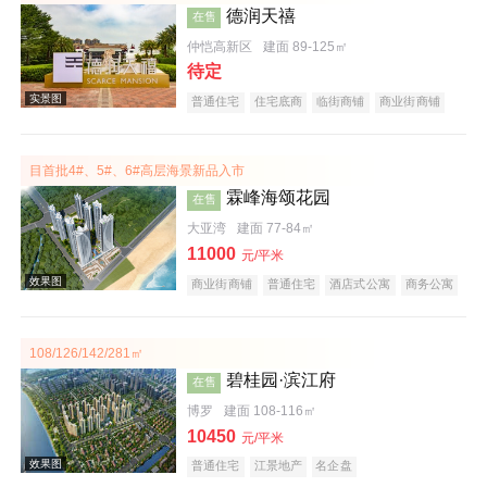
德润天禧
在售
效果图
仲恺高新区
建面 89-125㎡
待定
普通住宅
住宅底商
临街商铺
商业街商铺
购物中心商铺
公园地产
宜居生态地产
教育地产
小户型
五证齐全
目首批4#、5#、6#高层海景新品入市
霖峰海颂花园
在售
大亚湾
建面 77-84㎡
11000
元/平米
实景图
商业街商铺
普通住宅
酒店式公寓
商务公寓
公园地产
旅游地产
宜居生态地产
海景地产
低总价
文旅地产
108/126/142/281㎡
碧桂园·滨江府
在售
博罗
建面 108-116㎡
10450
元/平米
普通住宅
江景地产
名企盘
效果图