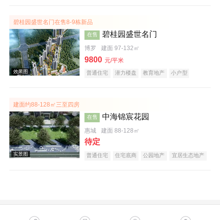
碧桂园盛世名门在售8-9栋新品
碧桂园盛世名门
在售
博罗
建面 97-132㎡
9800
元/平米
普通住宅
潜力楼盘
教育地产
小户型
名企盘
效果图
建面约88-128㎡三至四房
中海锦宸花园
在售
惠城
建面 88-128㎡
待定
普通住宅
住宅底商
公园地产
宜居生态地产
低总价
名企盘
五证齐全
实景图